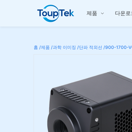
제품
다운로
홈 /
제품 /
과학 이미징 /
단파 적외선 /
900-1700-V