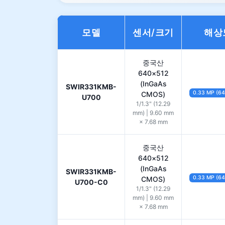
모델
센서/크기
해상
중국산
640×512
(InGaAs
SWIR331KMB-
0.33 MP (6
CMOS)
U700
1/1.3" (12.29
mm) | 9.60 mm
× 7.68 mm
중국산
640×512
(InGaAs
SWIR331KMB-
0.33 MP (6
CMOS)
U700-C0
1/1.3" (12.29
mm) | 9.60 mm
× 7.68 mm