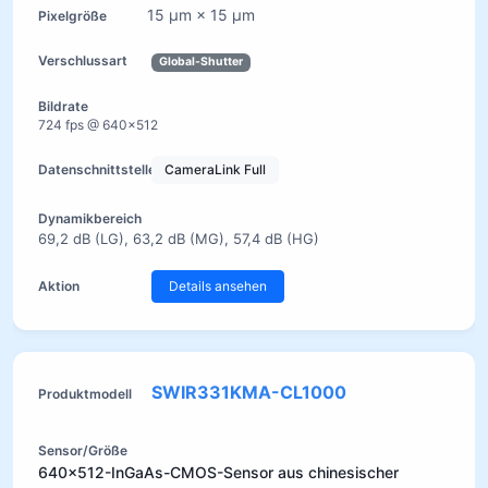
15 µm × 15 µm
Global-Shutter
724 fps @ 640×512
CameraLink Full
69,2 dB (LG), 63,2 dB (MG), 57,4 dB (HG)
Details ansehen
SWIR331KMA-CL1000
640×512-InGaAs-CMOS-Sensor aus chinesischer