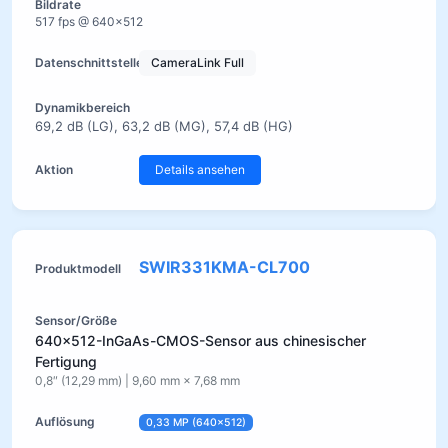
517 fps @ 640×512
CameraLink Full
69,2 dB (LG), 63,2 dB (MG), 57,4 dB (HG)
Details ansehen
SWIR331KMA-CL700
640×512-InGaAs-CMOS-Sensor aus chinesischer
Fertigung
0,8″ (12,29 mm) | 9,60 mm × 7,68 mm
0,33 MP (640×512)