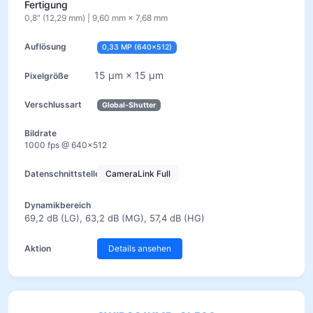
Fertigung
0,8″ (12,29 mm) | 9,60 mm × 7,68 mm
0,33 MP (640×512)
15 µm × 15 µm
Global-Shutter
1000 fps @ 640×512
CameraLink Full
69,2 dB (LG), 63,2 dB (MG), 57,4 dB (HG)
Details ansehen