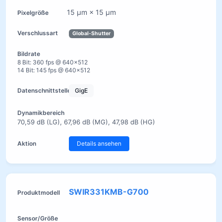
15 µm × 15 µm
Global-Shutter
8 Bit: 360 fps @ 640×512
14 Bit: 145 fps @ 640×512
GigE
70,59 dB (LG), 67,96 dB (MG), 47,98 dB (HG)
Details ansehen
SWIR331KMB-G700