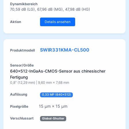
70,59 dB (LG), 67,96 dB (MG), 47,98 dB (HG)
Details ansehen
SWIR331KMA-CL500
640×512-InGaAs-CMOS-Sensor aus chinesischer
Fertigung
0,8″ (12,29 mm) | 9,60 mm × 7,68 mm
0,33 MP (640×512)
15 µm × 15 µm
Global-Shutter