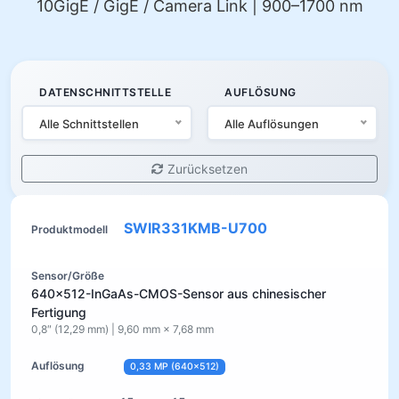
10GigE / GigE / Camera Link | 900–1700 nm
DATENSCHNITTSTELLE
AUFLÖSUNG
Alle Schnittstellen
Alle Auflösungen
Zurücksetzen
SWIR331KMB-U700
640×512-InGaAs-CMOS-Sensor aus chinesischer
Fertigung
0,8″ (12,29 mm) | 9,60 mm × 7,68 mm
0,33 MP (640×512)