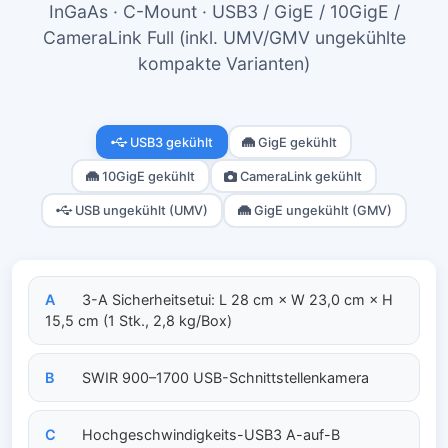
InGaAs · C-Mount · USB3 / GigE / 10GigE /
CameraLink Full (inkl. UMV/GMV ungekühlte
kompakte Varianten)
USB3 gekühlt
GigE gekühlt
10GigE gekühlt
CameraLink gekühlt
USB ungekühlt (UMV)
GigE ungekühlt (GMV)
A
3-A Sicherheitsetui: L 28 cm × W 23,0 cm × H
15,5 cm (1 Stk., 2,8 kg/Box)
B
SWIR 900–1700 USB-Schnittstellenkamera
C
Hochgeschwindigkeits-USB3 A-auf-B