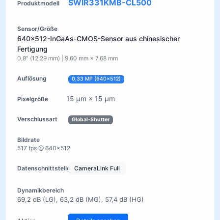
SWIR331KMB-CL500
640×512-InGaAs-CMOS-Sensor aus chinesischer
Fertigung
0,8″ (12,29 mm) | 9,60 mm × 7,68 mm
0,33 MP (640×512)
15 µm × 15 µm
Global-Shutter
517 fps @ 640×512
CameraLink Full
69,2 dB (LG), 63,2 dB (MG), 57,4 dB (HG)