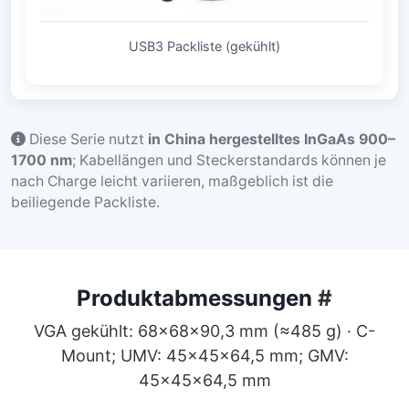
USB3 Packliste (gekühlt)
Diese Serie nutzt
in China hergestelltes InGaAs 900–
1700 nm
; Kabellängen und Steckerstandards können je
nach Charge leicht variieren, maßgeblich ist die
beiliegende Packliste.
Produktabmessungen
#
VGA gekühlt: 68×68×90,3 mm (≈485 g) · C-
Mount; UMV: 45×45×64,5 mm; GMV:
45×45×64,5 mm