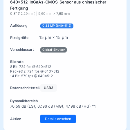
640×512-InGaAs-CMOS-Sensor aus chinesischer
Fertigung
0,8″ (12,29 mm) | 9,60 mm × 7,68 mm
0,33 MP (640×512)
15 µm × 15 µm
Global-Shutter
8 Bit: 724 fps @ 640×512
Packet12: 724 fps @ 640×512
14 Bit: 579 fps @ 640×512
USB3
70.59 dB (LG), 67.96 dB (MG), 47.98 dB (HG) *1
Details ansehen