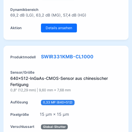
69,2 dB (LG), 63,2 dB (MG), 57,4 dB (HG)
Details ansehen
SWIR331KMB-CL1000
640×512-InGaAs-CMOS-Sensor aus chinesischer
Fertigung
0,8″ (12,29 mm) | 9,60 mm × 7,68 mm
0,33 MP (640×512)
15 µm × 15 µm
Global-Shutter