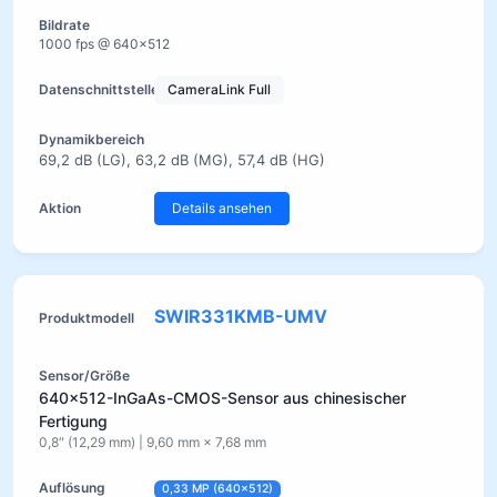
1000 fps @ 640×512
CameraLink Full
69,2 dB (LG), 63,2 dB (MG), 57,4 dB (HG)
Details ansehen
SWIR331KMB-UMV
640×512-InGaAs-CMOS-Sensor aus chinesischer
Fertigung
0,8″ (12,29 mm) | 9,60 mm × 7,68 mm
0,33 MP (640×512)