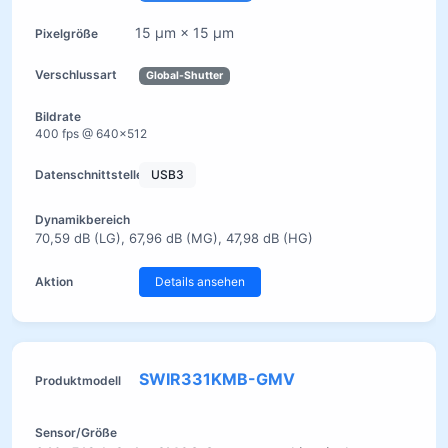
15 µm × 15 µm
Global-Shutter
400 fps @ 640×512
USB3
70,59 dB (LG), 67,96 dB (MG), 47,98 dB (HG)
Details ansehen
SWIR331KMB-GMV