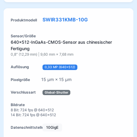
SWIR331KMB-10G
640×512-InGaAs-CMOS-Sensor aus chinesischer
Fertigung
0,8″ (12,29 mm) | 9,60 mm × 7,68 mm
0,33 MP (640×512)
15 µm × 15 µm
Global-Shutter
8 Bit: 724 fps @ 640×512
14 Bit: 724 fps @ 640×512
10GigE