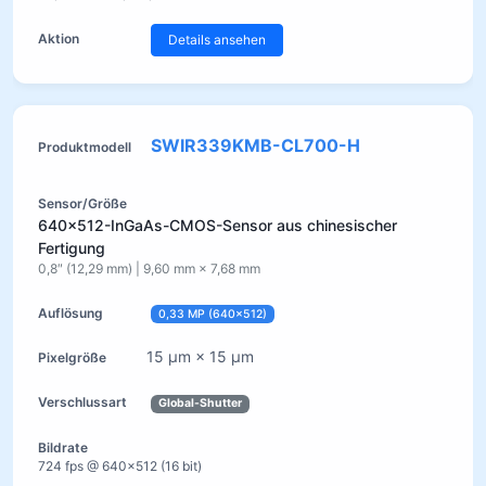
Details ansehen
SWIR339KMB-CL700-H
640×512-InGaAs-CMOS-Sensor aus chinesischer
Fertigung
0,8″ (12,29 mm) | 9,60 mm × 7,68 mm
0,33 MP (640×512)
15 µm × 15 µm
Global-Shutter
724 fps @ 640×512 (16 bit)