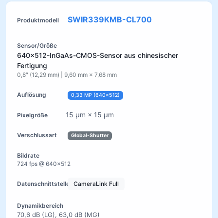
SWIR339KMB-CL700
640×512-InGaAs-CMOS-Sensor aus chinesischer
Fertigung
0,8″ (12,29 mm) | 9,60 mm × 7,68 mm
0,33 MP (640×512)
15 µm × 15 µm
Global-Shutter
724 fps @ 640×512
CameraLink Full
70,6 dB (LG), 63,0 dB (MG)