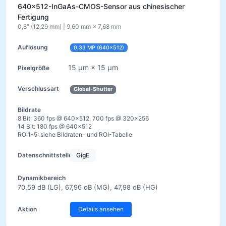
640×512-InGaAs-CMOS-Sensor aus chinesischer
Fertigung
0,8″ (12,29 mm) | 9,60 mm × 7,68 mm
0,33 MP (640×512)
15 µm × 15 µm
Global-Shutter
8 Bit: 360 fps @ 640×512, 700 fps @ 320×256
14 Bit: 180 fps @ 640×512
ROI1-5: siehe Bildraten- und ROI-Tabelle
GigE
70,59 dB (LG), 67,96 dB (MG), 47,98 dB (HG)
Details ansehen