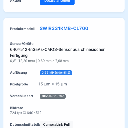
Details ansehen
SWIR331KMB-CL700
640×512-InGaAs-CMOS-Sensor aus chinesischer
Fertigung
0,8″ (12,29 mm) | 9,60 mm × 7,68 mm
0,33 MP (640×512)
15 µm × 15 µm
Global-Shutter
724 fps @ 640×512
CameraLink Full