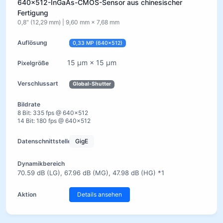
640×512-InGaAs-CMOS-Sensor aus chinesischer
Fertigung
0,8″ (12,29 mm) | 9,60 mm × 7,68 mm
0,33 MP (640×512)
15 µm × 15 µm
Global-Shutter
8 Bit: 335 fps @ 640×512
14 Bit: 180 fps @ 640×512
GigE
70.59 dB (LG), 67.96 dB (MG), 47.98 dB (HG) *1
Details ansehen