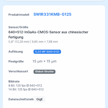
SWIR331KMB-G125
640×512-InGaAs-CMOS-Sensor aus chinesischer
Fertigung
0,8″ (12,29 mm) | 9,60 mm × 7,68 mm
0,33 MP (640×512)
15 µm × 15 µm
Global-Shutter
8 Bit: 125 fps @ 640×512
14 Bit: 125 fps @ 640×512
GigE