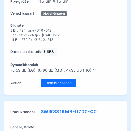
15 µm × 15 µm
Global-Shutter
8 Bit: 724 fps @ 640×512
Packet12: 724 fps @ 640×512
14 Bit: 579 fps @ 640×512
USB3
70.59 dB (LG), 67.96 dB (MG), 47.98 dB (HG) *1
Details ansehen
SWIR331KMB-U700-C0