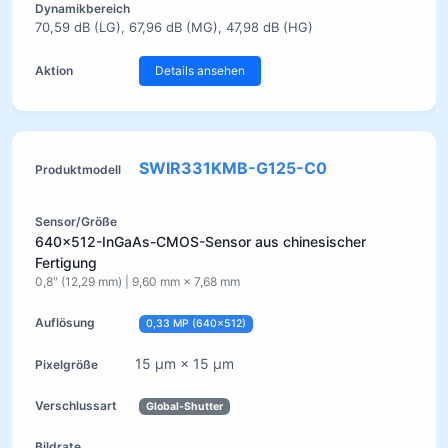
70,59 dB (LG), 67,96 dB (MG), 47,98 dB (HG)
Details ansehen
SWIR331KMB-G125-C0
640×512-InGaAs-CMOS-Sensor aus chinesischer
Fertigung
0,8″ (12,29 mm) | 9,60 mm × 7,68 mm
0,33 MP (640×512)
15 µm × 15 µm
Global-Shutter