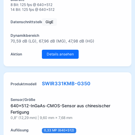
8 Bit: 125 fps @ 640×512
14 Bit: 125 fps @ 640×512
GigE
70,59 dB (LG), 67,96 dB (MG), 47,98 dB (HG)
Details ansehen
SWIR331KMB-G350
640×512-InGaAs-CMOS-Sensor aus chinesischer
Fertigung
0,8″ (12,29 mm) | 9,60 mm × 7,68 mm
0,33 MP (640×512)