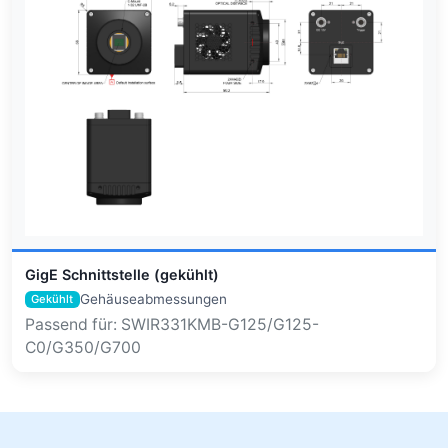
GigE Schnittstelle (gekühlt)
Gehäuseabmessungen
Gekühlt
Passend für: SWIR331KMB-G125/G125-
C0/G350/G700