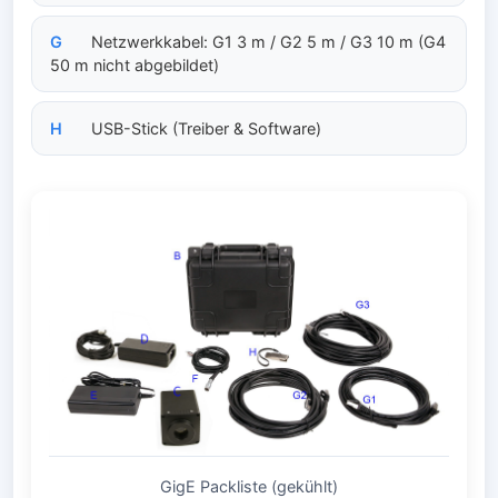
G
Netzwerkkabel: G1 3 m / G2 5 m / G3 10 m (G4
50 m nicht abgebildet)
H
USB-Stick (Treiber & Software)
GigE Packliste (gekühlt)