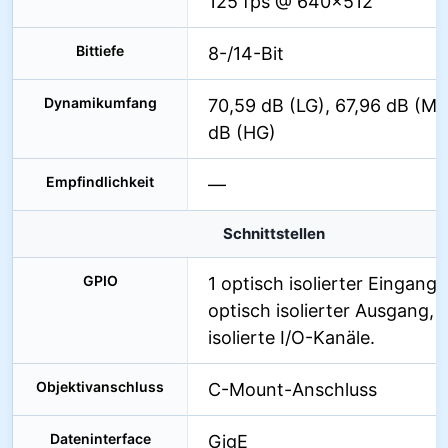
125 fps @ 640×512
Bittiefe
8-/14-Bit
Dynamikumfang
70,59 dB (LG), 67,96 dB (MG
dB (HG)
Empfindlichkeit
—
Schnittstellen
GPIO
1 optisch isolierter Eingang, 
optisch isolierter Ausgang, 
isolierte I/O-Kanäle.
Objektivanschluss
C-Mount-Anschluss
Dateninterface
GigE