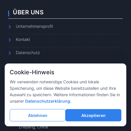
ÜBER UNS
Unternehmensprofil
Kontakt
Datenschutz
Impressum
Cookie-Hinweis
Wir verwenden notwendige Cookies und lokale
Speicherung, um diese Website bereitzustellen und Ihre
Auswahl zu speichern. Weitere Informationen finden Sie in
KONTAKTINFORMATIONEN
unserer
Datenschutzerklärung
.
Etagen 13, 14, 15, Gebäude 1, Aoqiang Building, Nr. 6
Ablehnen
Akzeptieren
Xiyuan 5th Road, Xihu District, Hangzhou, Provinz
Zhejiang, China