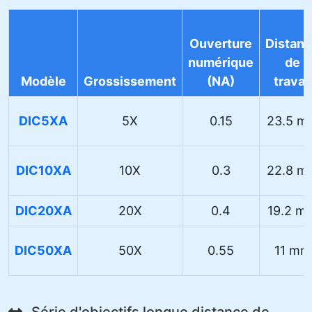
Ouverture
Distan
numérique
de
Modèle
Grossissement
(NA)
travail
DIC5XA
5X
0.15
23.5 m
DIC10XA
10X
0.3
22.8 m
DIC20XA
20X
0.4
19.2 m
DIC50XA
50X
0.55
11 mm
Série d'objectifs longue distance de