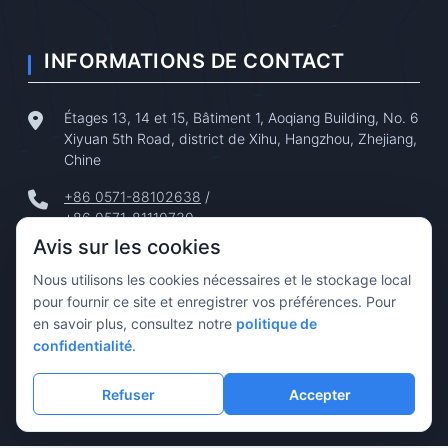
INFORMATIONS DE CONTACT
Étages 13, 14 et 15, Bâtiment 1, Aoqiang Building, No. 6
Xiyuan 5th Road, district de Xihu, Hangzhou, Zhejiang,
Chine
+86 0571-88102638
/
+86 0571-81110730
Avis sur les cookies
+86 0571-86683738
/
+86 180-5878-0750
Nous utilisons les cookies nécessaires et le stockage local
pour fournir ce site et enregistrer vos préférences. Pour
tphz@touptek.com
en savoir plus, consultez notre
politique de
confidentialité
.
support@touptek.com
Refuser
Accepter