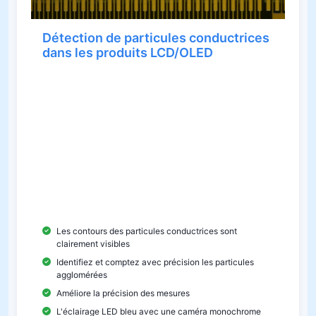
Détection de particules conductrices
dans les produits LCD/OLED
Le nombre de particules conductrices dans les
traces LCD est crucial pour la conductivité. Trop
peu de particules réduisent la conductivité et
peuvent entraîner des pannes d'affichage ; un
trop grand nombre entraîne un gaspillage de
matière. Le système DIC100 affiche clairement les
contours des particules, compte et analyse leur
répartition avec précision et évite un comptage
incorrect dû aux particules adhérentes.
Les contours des particules conductrices sont
clairement visibles
Identifiez et comptez avec précision les particules
agglomérées
Améliore la précision des mesures
L'éclairage LED bleu avec une caméra monochrome