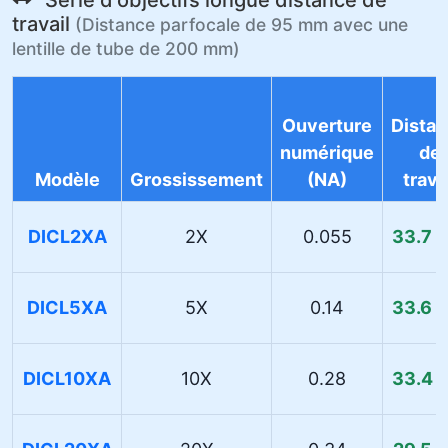
travail
(Distance parfocale de 95 mm avec une
lentille de tube de 200 mm)
Ouverture
Dista
numérique
de
Modèle
Grossissement
(NA)
trava
DICL2XA
2X
0.055
33.7 
DICL5XA
5X
0.14
33.6 
DICL10XA
10X
0.28
33.4 