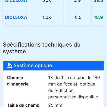
DICL20XA
20X
0.34
29.5 
DICL50XA
50X
0.5
18.9 
Spécifications techniques du
système
Système optique
Chemin
1X (lentille de tube de 180
d'imagerie
mm de focale), optique
de réduction
personnalisée disponible
Taille du champ
25 mm