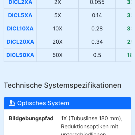
DICL2XA
2X
0.055
33
DICL5XA
5X
0.14
33
DICL10XA
10X
0.28
33
DICL20XA
20X
0.34
29
DICL50XA
50X
0.5
18
Technische Systemspezifikationen
Optisches System
Bildgebungspfad
1X (Tubuslinse 180 mm),
Reduktionsoptiken mit
unterschiedlichen