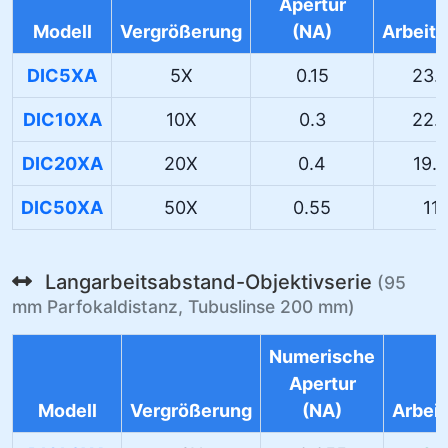
Apertur
Modell
Vergrößerung
(NA)
Arbeit
DIC5XA
5X
0.15
23.
DIC10XA
10X
0.3
22.
DIC20XA
20X
0.4
19.
DIC50XA
50X
0.55
11
Langarbeitsabstand-Objektivserie
(95
mm Parfokaldistanz, Tubuslinse 200 mm)
Numerische
Apertur
Modell
Vergrößerung
(NA)
Arbei