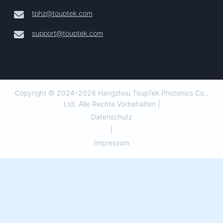
tphz@touptek.com
support@touptek.com
Copyright © 2024–2026 Hangzhou ToupTek Photonics Co.,
Ltd. Alle Rechte Vorbehalten |
Datenschutz
|
Impressum