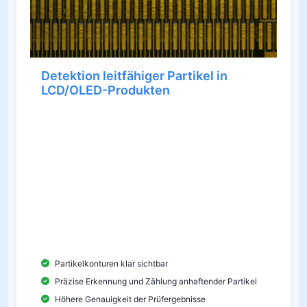
Detektion leitfähiger Partikel in
LCD/OLED-Produkten
Die Anzahl leitfähiger Partikel in LCD-
Leiterbahnen ist entscheidend für die
Leitfähigkeit. Zu wenige Partikel reduzieren die
Leitfähigkeit und können zu Anzeigeausfällen
führen; zu viele verursachen
Materialverschwendung. Das DIC100-System
zeigt die Partikelkonturen klar, zählt und
analysiert deren Verteilung präzise und vermeidet
Fehlzählungen durch anhaftende Partikel.
Partikelkonturen klar sichtbar
Präzise Erkennung und Zählung anhaftender Partikel
Höhere Genauigkeit der Prüfergebnisse