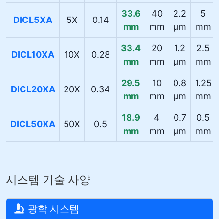
33.6
40
2.2
5
DICL5XA
5X
0.14
mm
mm
µm
mm
33.4
20
1.2
2.5
DICL10XA
10X
0.28
mm
mm
µm
mm
29.5
10
0.8
1.25
DICL20XA
20X
0.34
mm
mm
µm
mm
18.9
4
0.7
0.5
DICL50XA
50X
0.5
mm
mm
µm
mm
시스템 기술 사양
광학 시스템