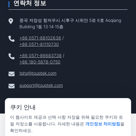
연락처 정보
중국 저장성 항저우시 시후구 시위안 5로 6호 Aoqiang
Building 1동 13·14·15층
+86 0571-88102638
/
+86 0571-81110730
+86 0571-86683738
/
+86 180-5878-0750
tphz@touptek.com
support@touptek.com
쿠키 안내
이 웹사이트 제공과 선택 사항 저장을 위해 필요한 쿠키와 로
Copyright © 2024–2026 Hangzhou ToupTek Photonics Co.,
컬 저장소를 사용합니다. 자세한 내용은
개인정보 처리방침
을
Ltd. 모든 권리 보유 |
확인하세요.