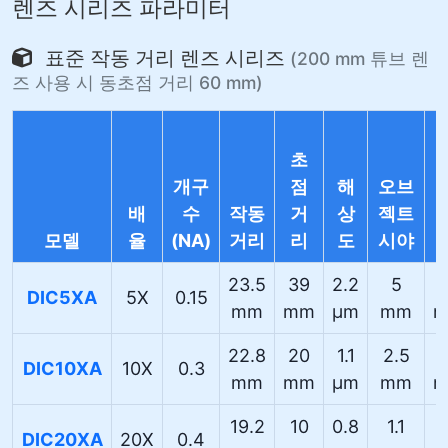
렌즈 시리즈 파라미터
표준 작동 거리 렌즈 시리즈
(200 mm 튜브 렌
즈 사용 시 동초점 거리 60 mm)
초
개구
점
해
오브
배
수
작동
거
상
젝트
모델
율
(NA)
거리
리
도
시야
23.5
39
2.2
5
DIC5XA
5X
0.15
mm
mm
µm
mm
22.8
20
1.1
2.5
DIC10XA
10X
0.3
mm
mm
µm
mm
19.2
10
0.8
1.1
DIC20XA
20X
0.4