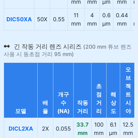
mm
mm
µm
mm
11
4
0.6
0.44
DIC50XA
50X
0.55
mm
mm
µm
mm
긴 작동 거리 렌즈 시리즈
(200 mm 튜브 렌즈
사용 시 동초점 거리 95 mm)
오
브
초
젝
개구
점
해
트
배
수
작동
거
상
시
모델
율
(NA)
거리
리
도
야
33.7
100
6.1
12.5
DICL2XA
2X
0.055
mm
mm
µm
mm