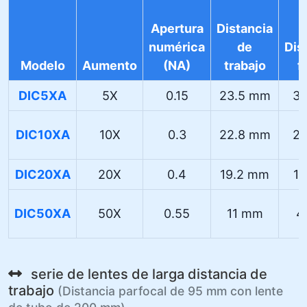
Apertura
Distancia
numérica
de
Dis
Modelo
Aumento
(NA)
trabajo
f
DIC5XA
5X
0.15
23.5 mm
3
DIC10XA
10X
0.3
22.8 mm
2
DIC20XA
20X
0.4
19.2 mm
1
DIC50XA
50X
0.55
11 mm
4
serie de lentes de larga distancia de
trabajo
(Distancia parfocal de 95 mm con lente