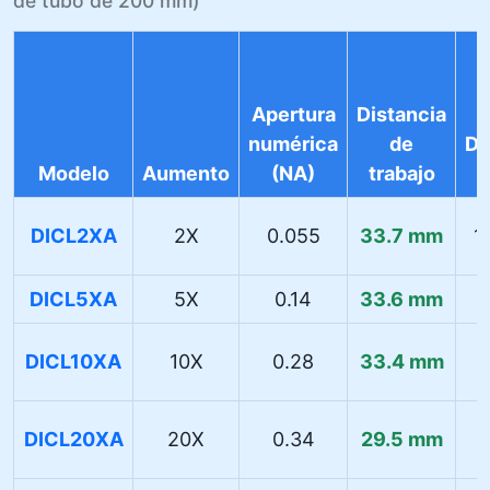
de tubo de 200 mm)
Apertura
Distancia
numérica
de
Di
Modelo
Aumento
(NA)
trabajo
DICL2XA
2X
0.055
33.7 mm
1
DICL5XA
5X
0.14
33.6 mm
4
DICL10XA
10X
0.28
33.4 mm
DICL20XA
20X
0.34
29.5 mm