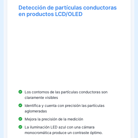
Detección de partículas conductoras
en productos LCD/OLED
La cantidad de partículas conductoras en las
trazas de LCD es crucial para la conductividad.
Muy pocas partículas reducen la conductividad y
pueden provocar fallas en la pantalla;
demasiadas partículas causan desperdicio de
material. El sistema DIC100 muestra claramente
los contornos de las partículas, cuenta y analiza
con precisión su distribución y evita un recuento
incorrecto debido a partículas adheridas.
Los contornos de las partículas conductoras son
claramente visibles
Identifica y cuenta con precisión las partículas
aglomeradas
Mejora la precisión de la medición
La iluminación LED azul con una cámara
monocromática produce un contraste óptimo.