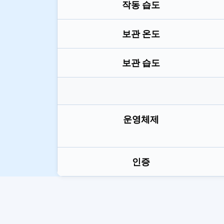
작동 습도
보관 온도
보관 습도
운영체제
인증