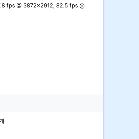
.8 fps @ 3872×2912; 82.5 fps @
2개