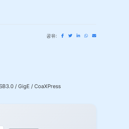
공유:
.0 / GigE / CoaXPress