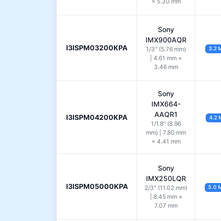
× 5.30 mm
Sony
IMX900AQR
I3ISPM03200KPA
1/3" (5.76 mm)
3.2 
| 4.61 mm ×
3.46 mm
Sony
IMX664-
AAQR1
I3ISPM04200KPA
4.2 
1/1.8" (8.96
mm) | 7.80 mm
× 4.41 mm
Sony
IMX250LQR
I3ISPM05000KPA
2/3" (11.02 mm)
5.0 
| 8.45 mm ×
7.07 mm