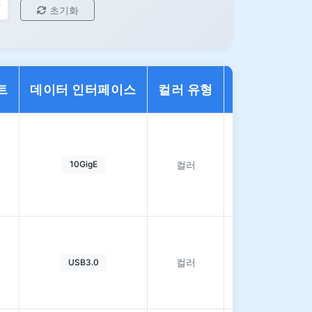
초기화
트
데이터 인터페이스
컬러 유형
작업
자
세
10GigE
컬러
히
보
기
자
세
컬러
USB3.0
히
보
기