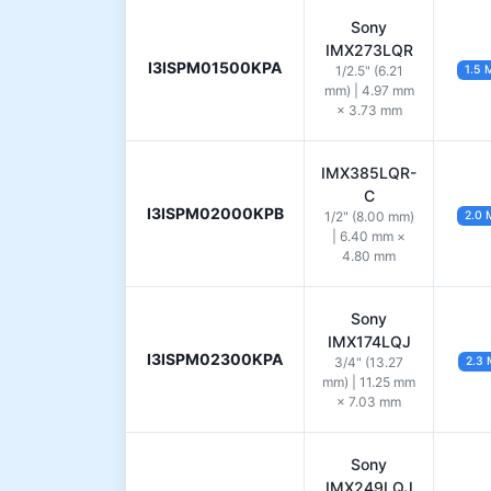
Sony
IMX273LQR
I3ISPM01500KPA
1/2.5" (6.21
1.5 
mm) | 4.97 mm
× 3.73 mm
IMX385LQR-
C
I3ISPM02000KPB
1/2" (8.00 mm)
2.0 
| 6.40 mm ×
4.80 mm
Sony
IMX174LQJ
I3ISPM02300KPA
3/4" (13.27
2.3 
mm) | 11.25 mm
× 7.03 mm
Sony
IMX249LQJ