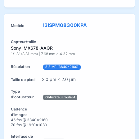
I3ISPM08300KPA
Sony IMX678-AAQR
1/1.8" (8.81 mm) | 7.68 mm × 4.32 mm
8.3 MP (3840×2160)
2.0 µm × 2.0 µm
Obturateur roulant
45 fps @ 3840×2160
70 fps @ 1920×1080