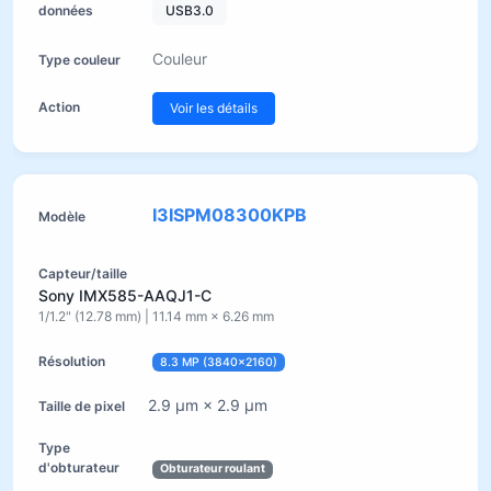
USB3.0
Couleur
Voir les détails
I3ISPM08300KPB
Sony IMX585-AAQJ1-C
1/1.2" (12.78 mm) | 11.14 mm × 6.26 mm
8.3 MP (3840×2160)
2.9 µm × 2.9 µm
Obturateur roulant