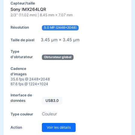
Sony IMX264LQR
2/3" (11.02 mm) | 8.45 mm × 7.07 mm
5.0 MP (2448×2048)
3.45 µm × 3.45 µm
Obturateur global
35.6 fps @ 2448×2048
87.6 fps @ 1224×1024
USB3.0
Couleur
Voir les détails