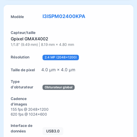
I3ISPM02400KPA
Gpixel GMAX4002
1/1.8" (9.49 mm) | 8.19 mm × 4.80 mm
2.4 MP (2048×1200)
4.0 µm × 4.0 µm
Obturateur global
155 fps @ 2048×1200
620 fps @ 1024×600
USB3.0