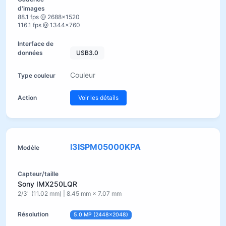
88.1 fps @ 2688×1520
116.1 fps @ 1344×760
USB3.0
Couleur
Voir les détails
I3ISPM05000KPA
Sony IMX250LQR
2/3" (11.02 mm) | 8.45 mm × 7.07 mm
5.0 MP (2448×2048)