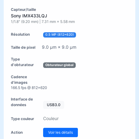
Sony IMX433LQJ
1/1.8" (9.20 mm) | 7.31 mm × 5.58 mm
0.5 MP (812×620)
9.0 µm × 9.0 µm
Obturateur global
166.5 fps @ 812×620
USB3.0
Couleur
Voir les détails