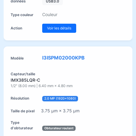
USB3.0
Couleur
Voir les détails
I3ISPM02000KPB
IMX385LQR-C
1/2" (8.00 mm) | 6.40 mm × 4.80 mm
2.0 MP (1920×1080)
3.75 µm × 3.75 µm
Obturateur roulant