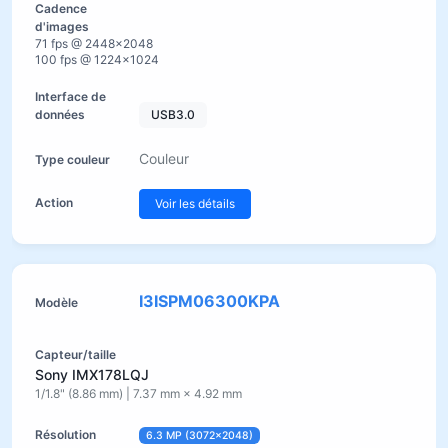
71 fps @ 2448×2048
100 fps @ 1224×1024
USB3.0
Couleur
Voir les détails
I3ISPM06300KPA
Sony IMX178LQJ
1/1.8" (8.86 mm) | 7.37 mm × 4.92 mm
6.3 MP (3072×2048)