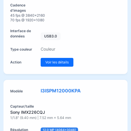
45 fps @ 3840×2160
70 fps @ 1920×1080
USB3.0
Couleur
Voir les détails
I3ISPM12000KPA
Sony IMX226CQJ
1/1.8" (9.40 mm) | 7.52 mm × 5.64 mm
12.0 MP (4064×3046)