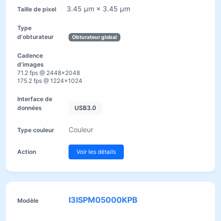
3.45 µm × 3.45 µm
Obturateur global
71.2 fps @ 2448×2048
175.2 fps @ 1224×1024
USB3.0
Couleur
Voir les détails
I3ISPM05000KPB