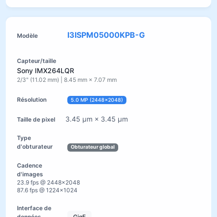
I3ISPM05000KPB-G
Sony IMX264LQR
2/3" (11.02 mm) | 8.45 mm × 7.07 mm
5.0 MP (2448×2048)
3.45 µm × 3.45 µm
Obturateur global
23.9 fps @ 2448×2048
87.6 fps @ 1224×1024
GigE