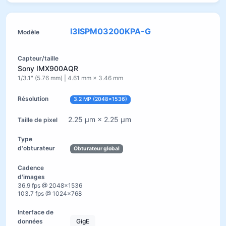
I3ISPM03200KPA-G
Sony IMX900AQR
1/3.1" (5.76 mm) | 4.61 mm × 3.46 mm
3.2 MP (2048×1536)
2.25 µm × 2.25 µm
Obturateur global
36.9 fps @ 2048×1536
103.7 fps @ 1024×768
GigE