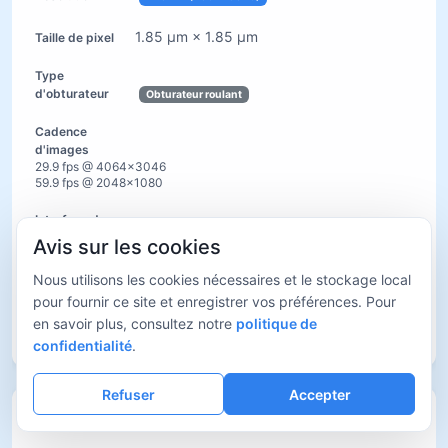
1.85 µm × 1.85 µm
Obturateur roulant
29.9 fps @ 4064×3046
59.9 fps @ 2048×1080
USB3.0
Avis sur les cookies
Nous utilisons les cookies nécessaires et le stockage local
Couleur
pour fournir ce site et enregistrer vos préférences. Pour
en savoir plus, consultez notre
politique de
Voir les détails
confidentialité
.
Refuser
Accepter
I3ISPM12000KPB