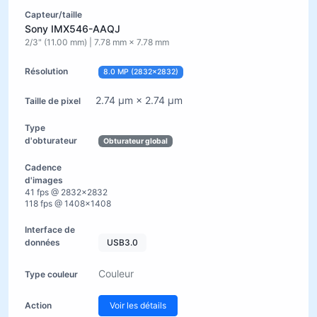
Sony IMX546-AAQJ
2/3" (11.00 mm) | 7.78 mm × 7.78 mm
8.0 MP (2832×2832)
2.74 µm × 2.74 µm
Obturateur global
41 fps @ 2832×2832
118 fps @ 1408×1408
USB3.0
Couleur
Voir les détails