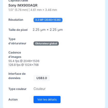
Sony IMX900AQR
1/3" (5.76 mm) | 4.61 mm × 3.46 mm
3.2 MP (2048×1536)
2.25 µm × 2.25 µm
Obturateur global
55.4 fps @ 2048×1536
126.8 fps @ 1024×768
USB3.0
Couleur
Voir les détails