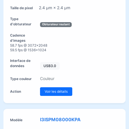
2.4 µm × 2.4 µm
Obturateur roulant
58.7 fps @ 3072×2048
59.5 fps @ 1536×1024
USB3.0
Couleur
Voir les détails
I3ISPM08000KPA