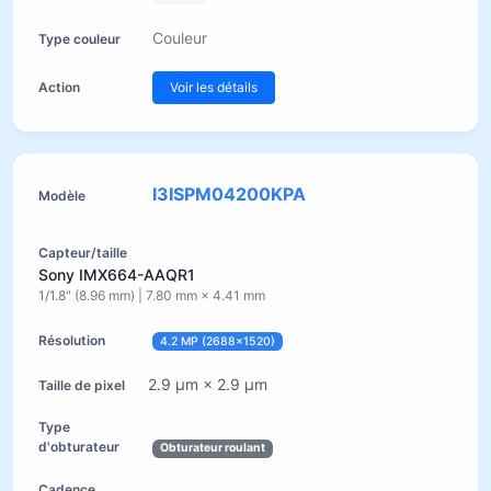
Couleur
Voir les détails
I3ISPM04200KPA
Sony IMX664-AAQR1
1/1.8" (8.96 mm) | 7.80 mm × 4.41 mm
4.2 MP (2688×1520)
2.9 µm × 2.9 µm
Obturateur roulant