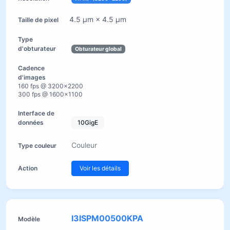
4.5 µm × 4.5 µm
Obturateur global
160 fps @ 3200×2200
300 fps @ 1600×1100
10GigE
Couleur
Voir les détails
I3ISPM00500KPA