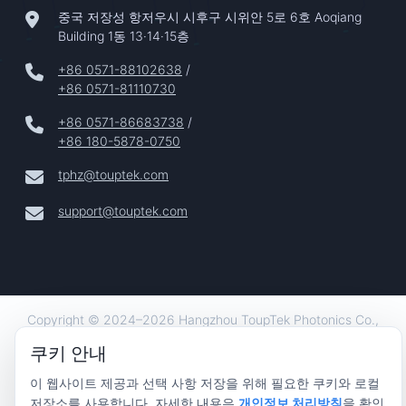
중국 저장성 항저우시 시후구 시위안 5로 6호 Aoqiang
Building 1동 13·14·15층
+86 0571-88102638
/
+86 0571-81110730
+86 0571-86683738
/
+86 180-5878-0750
tphz@touptek.com
support@touptek.com
Copyright © 2024–2026 Hangzhou ToupTek Photonics Co.,
Ltd. 모든 권리 보유 |
쿠키 안내
개인정보 보호
이 웹사이트 제공과 선택 사항 저장을 위해 필요한 쿠키와 로컬
|
저장소를 사용합니다. 자세한 내용은
개인정보 처리방침
을 확인