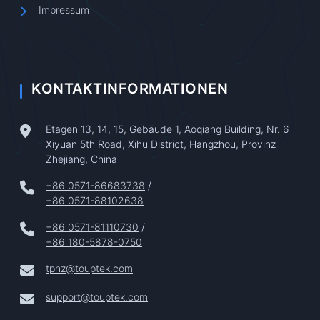
Impressum
KONTAKTINFORMATIONEN
Etagen 13, 14, 15, Gebäude 1, Aoqiang Building, Nr. 6
Xiyuan 5th Road, Xihu District, Hangzhou, Provinz
Zhejiang, China
+86 0571-86683738
/
+86 0571-88102638
+86 0571-81110730
/
+86 180-5878-0750
tphz@touptek.com
support@touptek.com