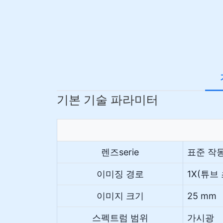
기본 기술 파라미터
렌즈serie
표준 작동
이미징 경로
1X(튜브
이미지 크기
25 mm
스펙트럼 범위
가시광