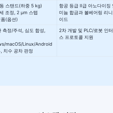
미동 스탠드(하중 5 kg)
항공 등급 II급 아노다이징
미세 조정, 2 µm 스텝
미늄 합금과 볼베어링 리니
랫폼(옵션)
이드
시간 측정/주석, 심도 합성,
2차 개발 및 PLC/로봇 인
스 프로토콜 지원
ws/macOS/Linux/Android
류, 치수 공차 판정