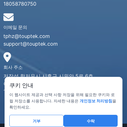
18058780750
이메일 문의
tphz@touptek.com
support@touptek.com
회사 주소
저장성 항저우시 시후구 시위안 5로 6호
아오창 빌딩 1동
쿠키 안내
13–15층
이 웹사이트 제공과 선택 사항 저장을 위해 필요한 쿠키와 로
컬 저장소를 사용합니다. 자세한 내용은
개인정보 처리방침
을
확인하세요.
거부
수락