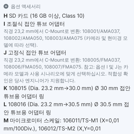
옵션 액세서리
H
SD 카드 (16 GB 이상, Class 10)
I
조절식 접안 튜브 어댑터
직경 23,2 mm에서 C-Mount로 변환: 108001/AMA037,
108002/AMA050, 108003/AMA075 (카메라 및 현미경 모
델에 따라 선택).
J
고정식 접안 튜브 어댑터
직경 23,2 mm에서 C-Mount로 변환: 108005/FMA037,
108006/FMA050, 108007/FMA075. 참고: 옵션 I 및 J는 카
메라 모델과 사용 시나리오에 맞게 선택하십시오. 적합성 확
인은 당사 엔지니어가 지원합니다.
K
108015 (Dia. 23.2 mm→30.0 mm) Ø 30 mm 접안
튜브용 어댑터 링
L
108016 (Dia. 23.2 mm→30.5 mm) Ø 30.5 mm 접
안 튜브용 어댑터 링
M
마이크로미터 스케일: 106011/TS-M1 (X=0,01
mm/100Div.), 106012/TS-M2 (X,Y=0,01