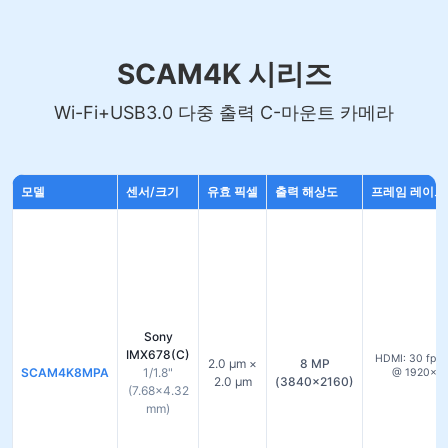
SCAM4K 시리즈
Wi-Fi+USB3.0 다중 출력 C-마운트 카메라
모델
센서/크기
유효 픽셀
출력 해상도
프레임 레이트 (
Sony
IMX678(C)
HDMI: 30 fps 
2.0 µm ×
8 MP
SCAM4K8MPA
1/1.8"
@ 1920×10
2.0 µm
(3840×2160)
(7.68×4.32
mm)