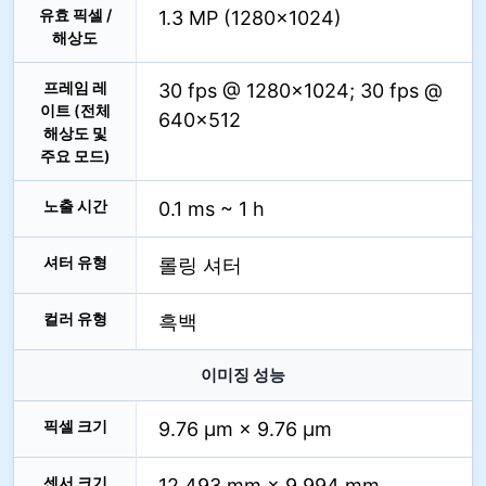
유효 픽셀 /
1.3 MP (1280×1024)
해상도
프레임 레
30 fps @ 1280×1024; 30 fps @
이트 (전체
640×512
해상도 및
주요 모드)
노출 시간
0.1 ms ~ 1 h
셔터 유형
롤링 셔터
컬러 유형
흑백
이미징 성능
픽셀 크기
9.76 µm × 9.76 µm
센서 크기
12.493 mm × 9.994 mm