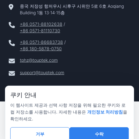
중국 저장성 항저우시 시후구 시위안 5로 6호 Aoqiang
Building 1동 13·14·15층
+86 0571-88102638
/
+86 0571-81110730
+86 0571-86683738
/
+86 180-5878-0750
tphz@touptek.com
support@touptek.com
쿠키 안내
이 웹사이트 제공과 선택 사항 저장을 위해 필요한 쿠키와 로
Copyright © 2024–2026 Hangzhou ToupTek Photonics Co.,
컬 저장소를 사용합니다. 자세한 내용은
개인정보 처리방침
을
Ltd. 모든 권리 보유 |
확인하세요.
개인정보 보호
|
거부
수락