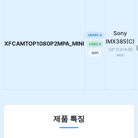
Sony
HDMI1.4
IMX385(C)
XFCAMTOP1080P2MPA_MINI
USB2.0
1/2" (7.2×4.05
WIFI
mm)
제품 특징