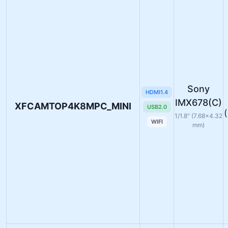
Sony
HDMI1.4
IMX678(C)
XFCAMTOP4K8MPC_MINI
USB2.0
1/1.8" (7.68×4.32
WIFI
mm)