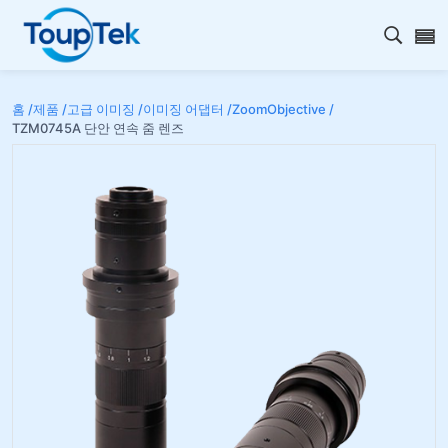
검색 
홈 /
제품 /
고급 이미징 /
이미징 어댑터 /
ZoomObjective /
TZM0745A 단안 연속 줌 렌즈