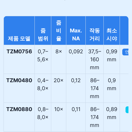
줌
줌
비
Max.
작동
최소
제품 모델
범위
율
NA
거리
시야
TZM0756
0,7–
8×
0,092
37,5–
0,99
연구
5,6×
160
mm
mm
TZM0480
0,4–
20×
0,12
86–
0,9
8,0×
174
mm
mm
TZM0880
0,8–
10×
0,11
86–
0,89
미
8,0×
174
mm
mm