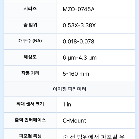
시리즈
MZO-0745A
줌 범위
0.53X-3.38X
개구수 (NA)
0.018-0.078
해상도
6 µm-4.3 µm
작동 거리
5-160 mm
이미징 파라미터
최대 센서 크기
1 in
출력 인터페이스
C-Mount
파포컬 특성
줌 전 범위에서 파포컬 유