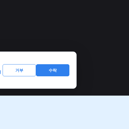
거부
수락
처