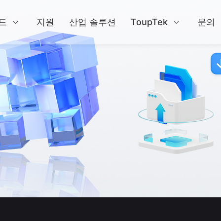
드
지원
산업 솔루션
ToupTek
문의