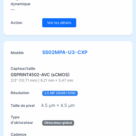
—
Voir les détails
SS02MPA-U3-CXP
GSPRINT4502-AVC (sCMOS)
2/3" (10.71 mm) | 9.21 mm × 5.47 mm
2.5 MP (2048×1216)
4.5 µm × 4.5 µm
Obturateur global