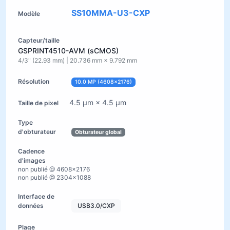
SS10MMA-U3-CXP
GSPRINT4510-AVM (sCMOS)
4/3" (22.93 mm) | 20.736 mm × 9.792 mm
10.0 MP (4608×2176)
4.5 µm × 4.5 µm
Obturateur global
non publié @ 4608×2176
non publié @ 2304×1088
USB3.0/CXP