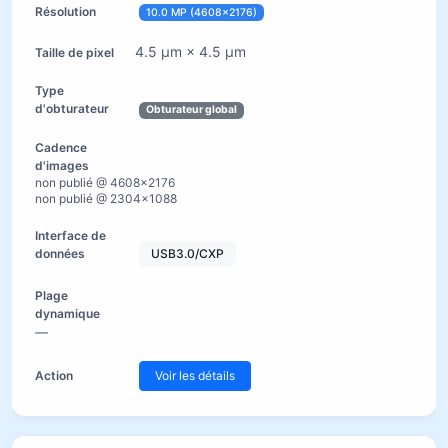
10.0 MP (4608×2176)
4.5 µm × 4.5 µm
Obturateur global
non publié @ 4608×2176
non publié @ 2304×1088
USB3.0/CXP
—
Voir les détails