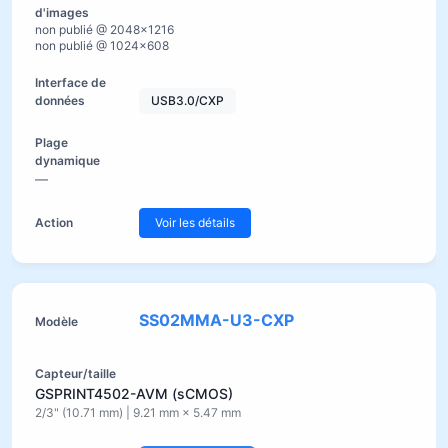
non publié @ 2048×1216
non publié @ 1024×608
USB3.0/CXP
—
Voir les détails
SS02MMA-U3-CXP
GSPRINT4502-AVM (sCMOS)
2/3" (10.71 mm) | 9.21 mm × 5.47 mm