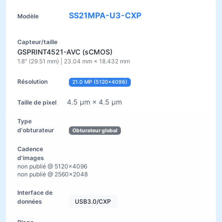
SS21MPA-U3-CXP
GSPRINT4521-AVC (sCMOS)
1.8" (29.51 mm) | 23.04 mm × 18.432 mm
21.0 MP (5120×4096)
4.5 µm × 4.5 µm
Obturateur global
non publié @ 5120×4096
non publié @ 2560×2048
USB3.0/CXP