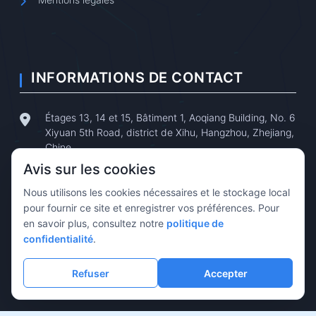
INFORMATIONS DE CONTACT
Étages 13, 14 et 15, Bâtiment 1, Aoqiang Building, No. 6
Xiyuan 5th Road, district de Xihu, Hangzhou, Zhejiang,
Chine
Avis sur les cookies
+86 0571-88102638
/
+86 0571-81110730
Nous utilisons les cookies nécessaires et le stockage local
pour fournir ce site et enregistrer vos préférences. Pour
+86 0571-86683738
/
en savoir plus, consultez notre
politique de
+86 180-5878-0750
confidentialité
.
tphz@touptek.com
Refuser
Accepter
support@touptek.com