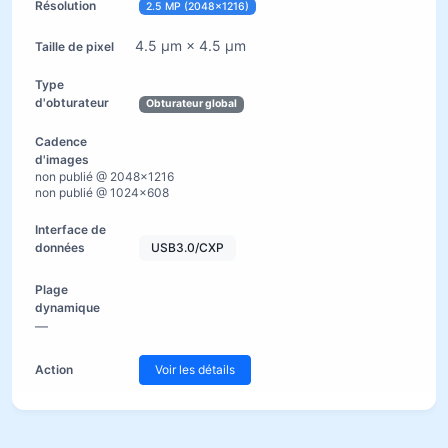
2.5 MP (2048×1216)
4.5 µm × 4.5 µm
Obturateur global
non publié @ 2048×1216
non publié @ 1024×608
USB3.0/CXP
—
Voir les détails