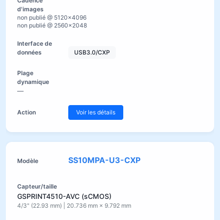
non publié @ 5120×4096
non publié @ 2560×2048
USB3.0/CXP
—
Voir les détails
SS10MPA-U3-CXP
GSPRINT4510-AVC (sCMOS)
4/3" (22.93 mm) | 20.736 mm × 9.792 mm