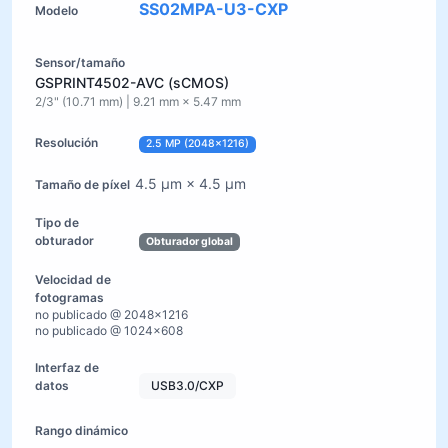
SS02MPA-U3-CXP
GSPRINT4502-AVC (sCMOS)
2/3" (10.71 mm) | 9.21 mm × 5.47 mm
2.5 MP (2048×1216)
4.5 µm × 4.5 µm
Obturador global
no publicado @ 2048×1216
no publicado @ 1024×608
USB3.0/CXP