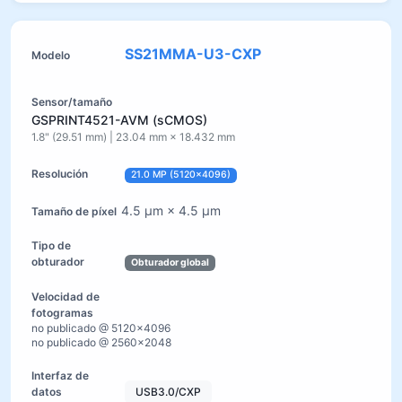
SS21MMA-U3-CXP
GSPRINT4521-AVM (sCMOS)
1.8" (29.51 mm) | 23.04 mm × 18.432 mm
21.0 MP (5120×4096)
4.5 µm × 4.5 µm
Obturador global
no publicado @ 5120×4096
no publicado @ 2560×2048
USB3.0/CXP