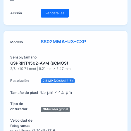
—
Ver detalles
SS02MMA-U3-CXP
GSPRINT4502-AVM (sCMOS)
2/3" (10.71 mm) | 9.21 mm × 5.47 mm
2.5 MP (2048×1216)
4.5 µm × 4.5 µm
Obturador global
no publicado @ 2048×1216