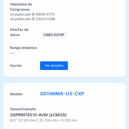
no publicado @ 4608×2176
no publicado @ 2304×1088
USB3.0/CXP
—
Ver detalles
SS10MMA-U3-CXP
GSPRINT4510-AVM (sCMOS)
4/3" (22.93 mm) | 20.736 mm × 9.792 mm