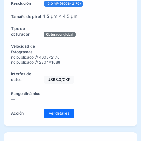
10.0 MP (4608×2176)
4.5 µm × 4.5 µm
Obturador global
no publicado @ 4608×2176
no publicado @ 2304×1088
USB3.0/CXP
—
Ver detalles