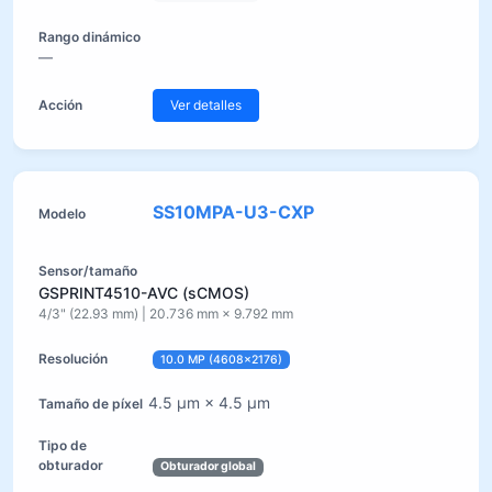
—
Ver detalles
SS10MPA-U3-CXP
GSPRINT4510-AVC (sCMOS)
4/3" (22.93 mm) | 20.736 mm × 9.792 mm
10.0 MP (4608×2176)
4.5 µm × 4.5 µm
Obturador global