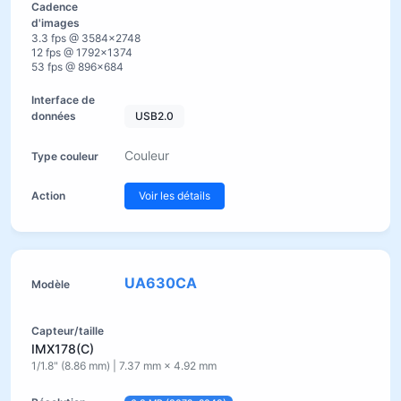
3.3 fps @ 3584×2748
12 fps @ 1792×1374
53 fps @ 896×684
USB2.0
Couleur
Voir les détails
UA630CA
IMX178(C)
1/1.8" (8.86 mm) | 7.37 mm × 4.92 mm