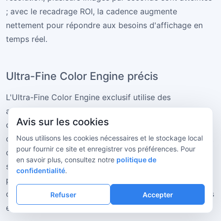
; avec le recadrage ROI, la cadence augmente
nettement pour répondre aux besoins d'affichage en
temps réel.
Ultra-Fine Color Engine précis
L'Ultra-Fine Color Engine exclusif utilise des
algorithmes avancés pour restituer précisément les
Avis sur les cookies
couleurs réelles et maintenir une forte cohérence
colorimétrique. Même les nuances les plus subtiles sont
Nous utilisons les cookies nécessaires et le stockage local
pour fournir ce site et enregistrer vos préférences. Pour
clairement différenciées, ce qui augmente la valeur
en savoir plus, consultez notre
politique de
scientifique de l'observation. La caméra convient donc
confidentialité
.
particulièrement aux applications comme la pathologie
ou l'analyse des matériaux, où la précision des couleurs
Refuser
Accepter
est indispensable.