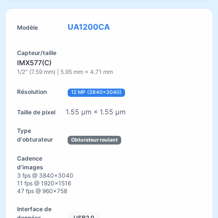
UA1200CA
IMX577(C)
1/2" (7.59 mm) | 5.95 mm × 4.71 mm
12 MP (3840×3040)
1.55 µm × 1.55 µm
Obturateur roulant
3 fps @ 3840×3040
11 fps @ 1920×1516
47 fps @ 960×758
USB2.0