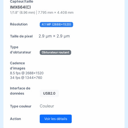
IMX664(C)
1/1.8" (8.96 mm) | 7.795 mm × 4.408 mm
4.1 MP (2688×1520)
2.9 µm × 2.9 µm
Obturateur roulant
8.5 fps @ 2688×1520
34 fps @ 1344×760
USB2.0
Couleur
Voir les détails