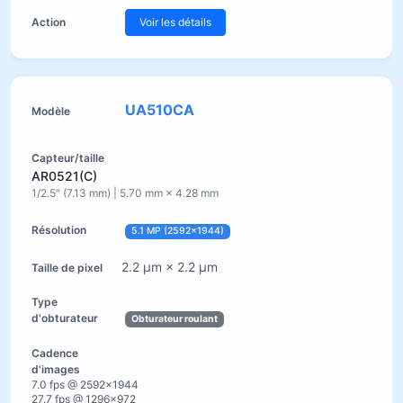
Voir les détails
UA510CA
AR0521(C)
1/2.5" (7.13 mm) | 5.70 mm × 4.28 mm
5.1 MP (2592×1944)
2.2 µm × 2.2 µm
Obturateur roulant
7.0 fps @ 2592×1944
27.7 fps @ 1296×972