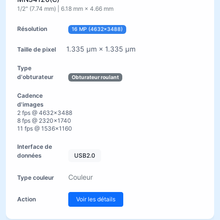
1/2" (7.74 mm) | 6.18 mm × 4.66 mm
16 MP (4632×3488)
1.335 µm × 1.335 µm
Obturateur roulant
2 fps @ 4632×3488
8 fps @ 2320×1740
11 fps @ 1536×1160
USB2.0
Couleur
Voir les détails