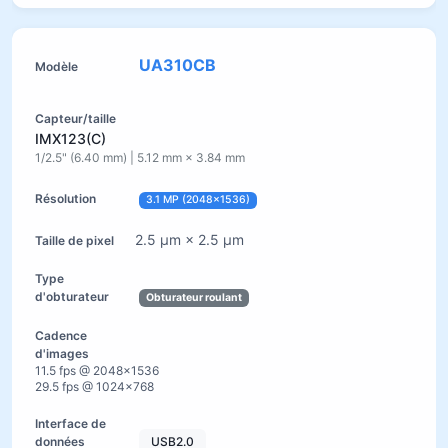
UA310CB
IMX123(C)
1/2.5" (6.40 mm) | 5.12 mm × 3.84 mm
3.1 MP (2048×1536)
2.5 µm × 2.5 µm
Obturateur roulant
11.5 fps @ 2048×1536
29.5 fps @ 1024×768
USB2.0