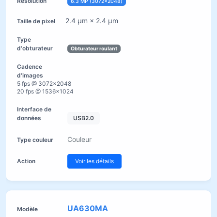
6.3 MP (3072×2048)
2.4 µm × 2.4 µm
Obturateur roulant
5 fps @ 3072×2048
20 fps @ 1536×1024
USB2.0
Couleur
Voir les détails
UA630MA