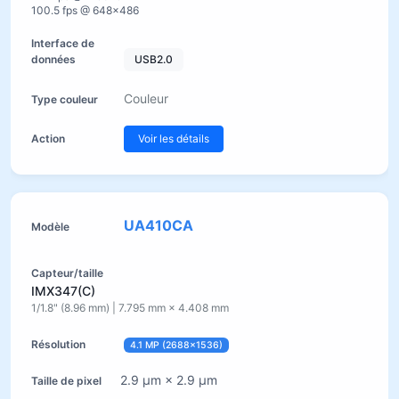
100.5 fps @ 648×486
USB2.0
Couleur
Voir les détails
UA410CA
IMX347(C)
1/1.8" (8.96 mm) | 7.795 mm × 4.408 mm
4.1 MP (2688×1536)
2.9 µm × 2.9 µm