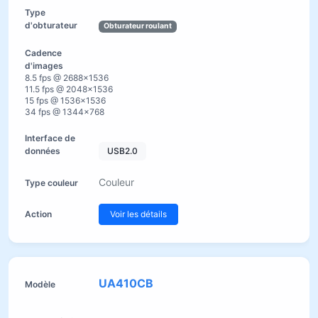
Obturateur roulant
8.5 fps @ 2688×1536
11.5 fps @ 2048×1536
15 fps @ 1536×1536
34 fps @ 1344×768
USB2.0
Couleur
Voir les détails
UA410CB