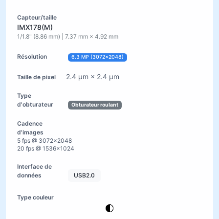
IMX178(M)
1/1.8" (8.86 mm) | 7.37 mm × 4.92 mm
6.3 MP (3072×2048)
2.4 µm × 2.4 µm
Obturateur roulant
5 fps @ 3072×2048
20 fps @ 1536×1024
USB2.0