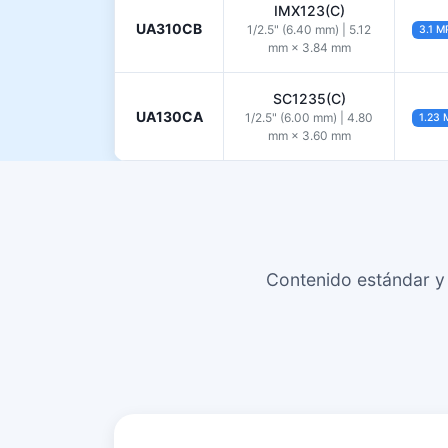
IMX123(C)
UA310CB
1/2.5" (6.40 mm) | 5.12
3.1 M
mm × 3.84 mm
SC1235(C)
UA130CA
1/2.5" (6.00 mm) | 4.80
1.23 
mm × 3.60 mm
Contenido estándar y