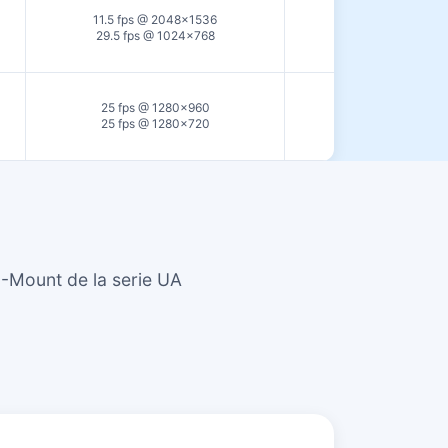
11.5 fps @ 2048×1536
USB2.0
29.5 fps @ 1024×768
25 fps @ 1280×960
USB2.0
25 fps @ 1280×720
-Mount de la serie UA