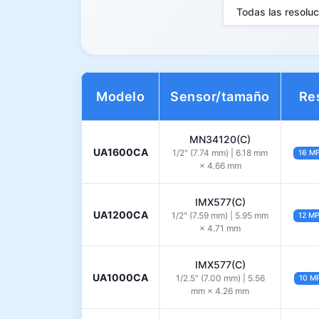
Todas las resolu
Modelo
Sensor/tamaño
Re
MN34120(C)
UA1600CA
1/2" (7.74 mm) | 6.18 mm
16 M
× 4.66 mm
IMX577(C)
UA1200CA
1/2" (7.59 mm) | 5.95 mm
12 M
× 4.71 mm
IMX577(C)
UA1000CA
1/2.5" (7.00 mm) | 5.56
10 M
mm × 4.26 mm