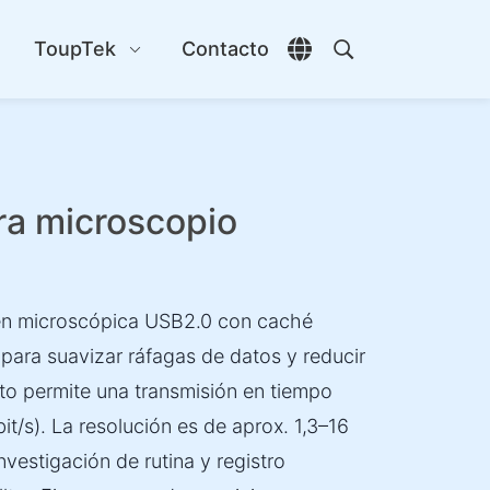
s
ToupTek
Contacto
Abrir selector de id
Abrir búsqueda
ra microscopio
gen microscópica USB2.0 con caché
 para suavizar ráfagas de datos y reducir
to permite una transmisión en tiempo
t/s). La resolución es de aprox. 1,3–16
estigación de rutina y registro