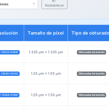
ciones
Restablecer
solución
Tamaño de píxel
Tipo de obturad
1.335 µm × 1.335 µm
P (4632×3488)
Obturador de barrido
1.55 µm × 1.55 µm
P (3840×3040)
Obturador de barrido
1.55 µm × 1.55 µm
P (3584×2748)
Obturador de barrido