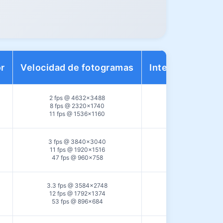
or
Velocidad de fotogramas
Interfaz de dato
2 fps @ 4632×3488
8 fps @ 2320×1740
USB2.0
11 fps @ 1536×1160
3 fps @ 3840×3040
11 fps @ 1920×1516
USB2.0
47 fps @ 960×758
3.3 fps @ 3584×2748
12 fps @ 1792×1374
USB2.0
53 fps @ 896×684