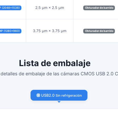
2.5 µm × 2.5 µm
P (2048×1536)
Obturador de barrido
3.75 µm × 3.75 µm
MP (1280×960)
Obturador de barrido
Lista de embalaje
 detalles de embalaje de las cámaras CMOS USB 2.0 C
USB2.0
Sin refrigeración