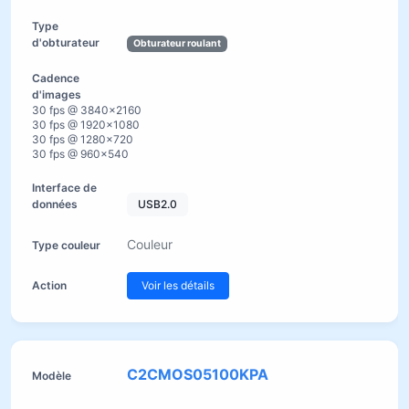
Obturateur roulant
30 fps @ 3840×2160
30 fps @ 1920×1080
30 fps @ 1280×720
30 fps @ 960×540
USB2.0
Couleur
Voir les détails
C2CMOS05100KPA