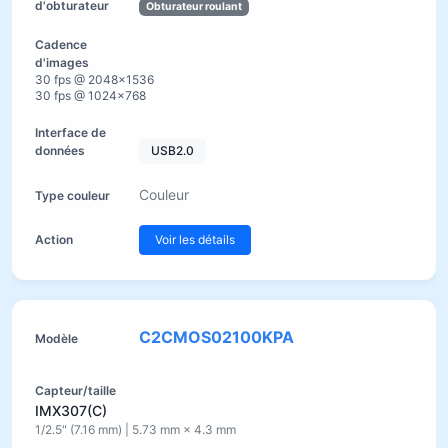
Obturateur roulant
30 fps @ 2048×1536
30 fps @ 1024×768
USB2.0
Couleur
Voir les détails
C2CMOS02100KPA
IMX307(C)
1/2.5" (7.16 mm) | 5.73 mm × 4.3 mm