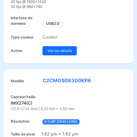
20 fps @ 1920×1520
20 fps @ 960×760
USB2.0
Couleur
Voir les détails
C2CMOS08300KPA
IMX274(C)
1/2.5" (7.14 mm) | 6.22 mm × 3.50 mm
8.3 MP (3840×2160)
1.62 µm × 1.62 µm