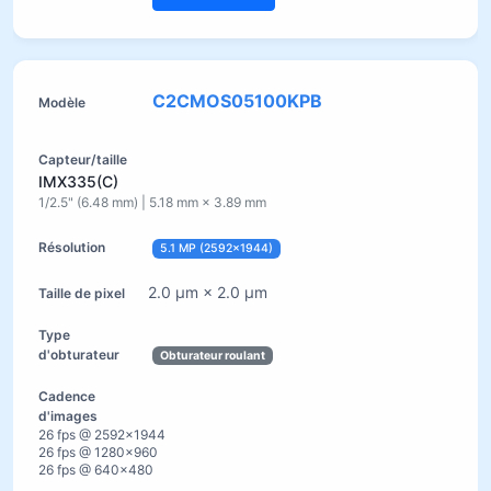
C2CMOS05100KPB
IMX335(C)
1/2.5" (6.48 mm) | 5.18 mm × 3.89 mm
5.1 MP (2592×1944)
2.0 µm × 2.0 µm
Obturateur roulant
26 fps @ 2592×1944
26 fps @ 1280×960
26 fps @ 640×480