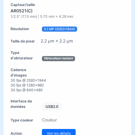
AR0521(C)
1/2.5" (7.13 mm) | 5.70 mm × 4.28 mm
5.1 MP (2592×1944)
2.2 µm × 2.2 µm
Obturateur roulant
30 fps @ 2592×1944
30 fps @ 1280×960
30 fps @ 640×480
USB2.0
Couleur
Voir les détails