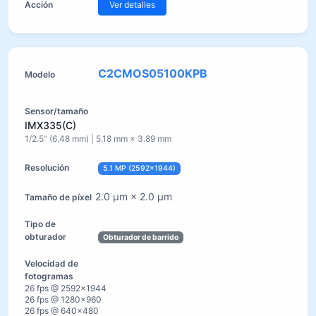
Ver detalles
C2CMOS05100KPB
IMX335(C)
1/2.5" (6.48 mm) | 5.18 mm × 3.89 mm
5.1 MP (2592×1944)
2.0 µm × 2.0 µm
Obturador de barrido
26 fps @ 2592×1944
26 fps @ 1280×960
26 fps @ 640×480