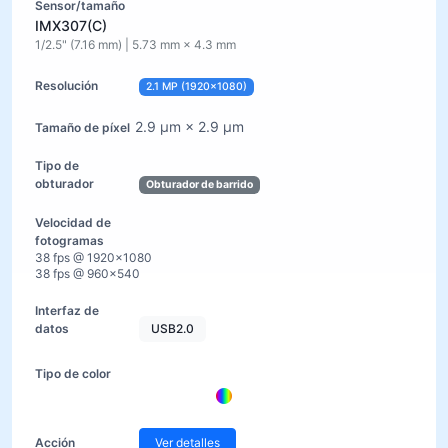
IMX307(C)
1/2.5" (7.16 mm) | 5.73 mm × 4.3 mm
2.1 MP (1920×1080)
2.9 µm × 2.9 µm
Obturador de barrido
38 fps @ 1920×1080
38 fps @ 960×540
USB2.0
Ver detalles