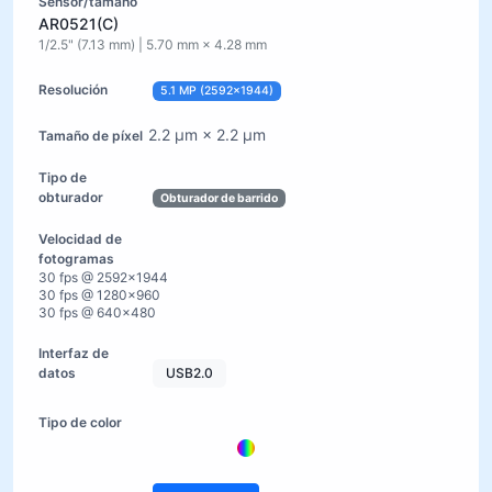
AR0521(C)
1/2.5" (7.13 mm) | 5.70 mm × 4.28 mm
5.1 MP (2592×1944)
2.2 µm × 2.2 µm
Obturador de barrido
30 fps @ 2592×1944
30 fps @ 1280×960
30 fps @ 640×480
USB2.0