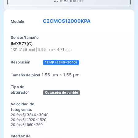
Restablecer
C2CMOS12000KPA
IMX577(C)
1/2" (7.59 mm) | 5.95 mm × 4.71 mm
12 MP (3840×3040)
1.55 µm × 1.55 µm
Obturador de barrido
20 fps @ 3840×3040
20 fps @ 1920×1520
20 fps @ 960×760