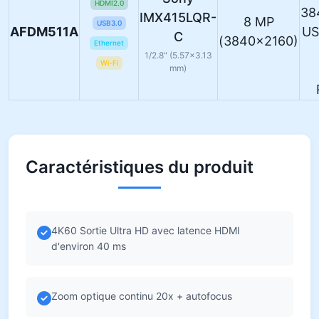
HDMI2.0
38
IMX415LQR-
8 MP
USB3.0
AFDM511A
US
C
(3840×2160)
Ethernet
1/2.8" (5.57×3.13
Wi-Fi
mm)
Caractéristiques du produit
4K60 Sortie Ultra HD avec latence HDMI
d'environ 40 ms
Zoom optique continu 20x + autofocus