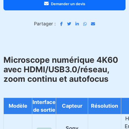
Demander un devis
Partager :
Microscope numérique 4K60
avec HDMI/USB3.0/réseau,
zoom continu et autofocus
Interface
Modèle
Capteur
Résolution
de sortie
H
E
Sony