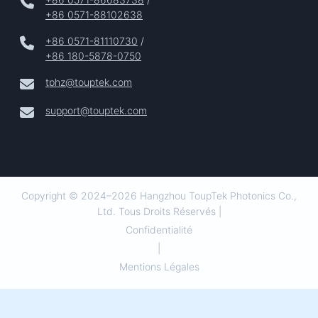
+86 0571-88102638
+86 0571-81110730
/
+86 180-5878-0750
tphz@touptek.com
support@touptek.com
Copyright © 2024–2026 Hangzhou ToupTek Photonics Co.,
Ltd. Tous Droits Réservés |
Confidentialité
|
Mentions Légales