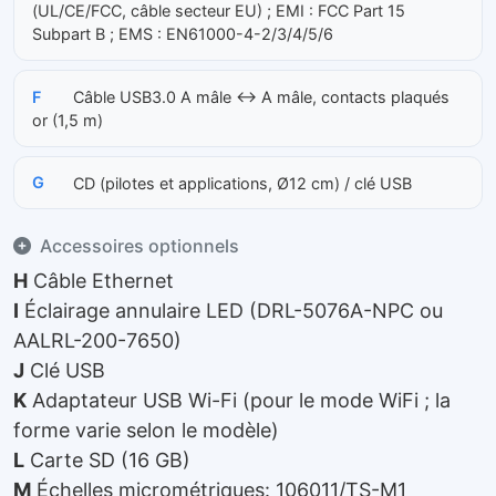
(UL/CE/FCC, câble secteur EU) ; EMI : FCC Part 15
Subpart B ; EMS : EN61000-4-2/3/4/5/6
F
Câble USB3.0 A mâle ↔ A mâle, contacts plaqués
or (1,5 m)
G
CD (pilotes et applications, Ø12 cm) / clé USB
Accessoires optionnels
H
Câble Ethernet
I
Éclairage annulaire LED (DRL-5076A-NPC ou
AALRL-200-7650)
J
Clé USB
K
Adaptateur USB Wi-Fi (pour le mode WiFi ; la
forme varie selon le modèle)
L
Carte SD (16 GB)
M
Échelles micrométriques: 106011/TS-M1