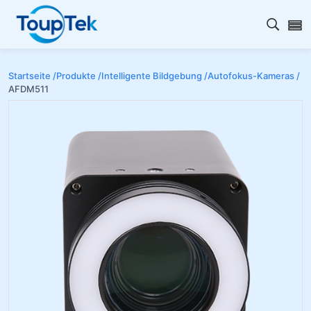
Open s
Startseite /
Produkte /
Intelligente Bildgebung /
Autofokus-Kameras /
AFDM511