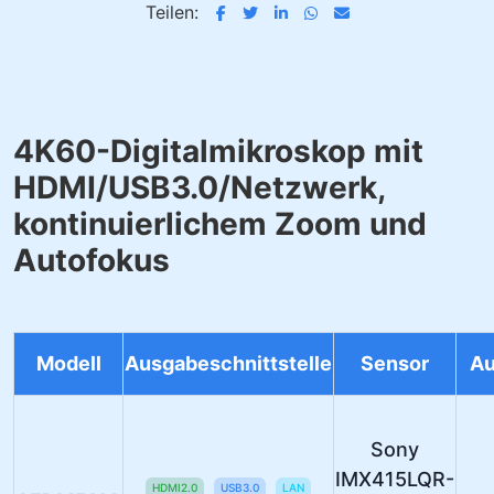
Teilen:
4K60-Digitalmikroskop mit
HDMI/USB3.0/Netzwerk,
kontinuierlichem Zoom und
Autofokus
Modell
Ausgabeschnittstelle
Sensor
Au
Sony
IMX415LQR-
HDMI2.0
USB3.0
LAN