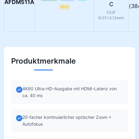
AFDM511A
C
(38
Wi-Fi
1/2.8"
(5.57×3.13mm)
Produktmerkmale
4K60 Ultra-HD-Ausgabe mit HDMI-Latenz von
ca. 40 ms
20-facher kontinuierlicher optischer Zoom +
Autofokus