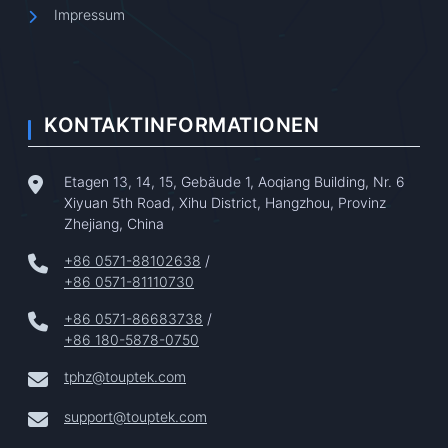
Impressum
KONTAKTINFORMATIONEN
Etagen 13, 14, 15, Gebäude 1, Aoqiang Building, Nr. 6
Xiyuan 5th Road, Xihu District, Hangzhou, Provinz
Zhejiang, China
+86 0571-88102638
/
+86 0571-81110730
+86 0571-86683738
/
+86 180-5878-0750
tphz@touptek.com
support@touptek.com