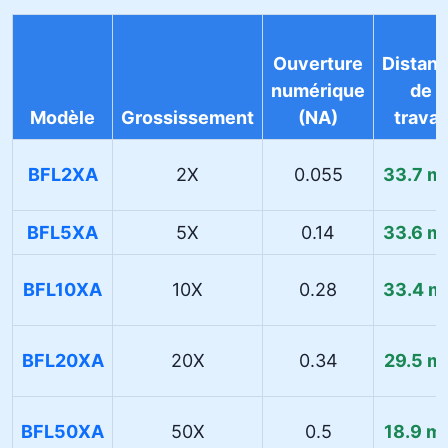
Ouverture
Distan
numérique
de
Modèle
Grossissement
(NA)
travai
BFL2XA
2X
0.055
33.7 
BFL5XA
5X
0.14
33.6 
BFL10XA
10X
0.28
33.4 
BFL20XA
20X
0.34
29.5 m
BFL50XA
50X
0.5
18.9 m