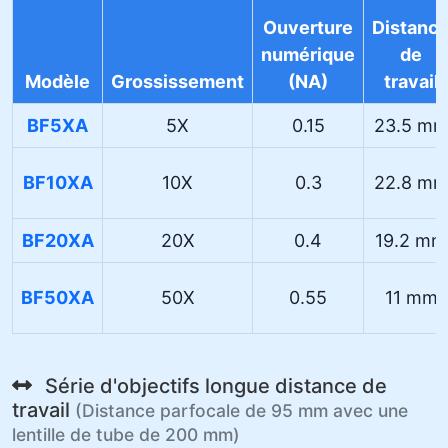
Ouverture
Distanc
numérique
de
Modèle
Grossissement
(NA)
travail
BF5XA
5X
0.15
23.5 m
BF10XA
10X
0.3
22.8 m
BF20XA
20X
0.4
19.2 mm
BF50XA
50X
0.55
11 mm
Série d'objectifs longue distance de
travail
(Distance parfocale de 95 mm avec une
lentille de tube de 200 mm)