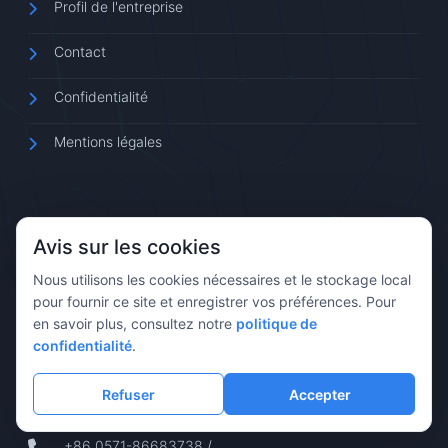
Profil de l'entreprise
Contact
Confidentialité
Mentions légales
Avis sur les cookies
INFORMATIONS DE CONTACT
Nous utilisons les cookies nécessaires et le stockage local
pour fournir ce site et enregistrer vos préférences. Pour
Étages 13, 14 et 15, Bâtiment 1, Aoqiang Building, No. 6
en savoir plus, consultez notre
politique de
Xiyuan 5th Road, district de Xihu, Hangzhou, Zhejiang,
confidentialité
.
Chine
+86 0571-88102638
/
Refuser
Accepter
+86 0571-81110730
+86 0571-86683738
/