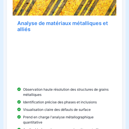
Analyse de matériaux métalliques et
alliés
La série BMM100 joue un rôle important dans
l'analyse de la microstructure des métaux et des
alliages. Elle permet une observation claire des
structures, des phases, des inclusions et des
défauts des grains et constitue une base fiable
pour l’évaluation des matériaux et le contrôle
qualité.
Observation haute résolution des structures de grains
métalliques
Identification précise des phases et inclusions
Visualisation claire des défauts de surface
Prend en charge l'analyse métallographique
quantitative