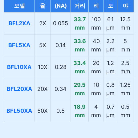
모델
율
(NA)
거리
리
도
야
33.7
100
6.1
12.5
BFL2XA
2X
0.055
mm
mm
µm
mm
33.6
40
2.2
5
BFL5XA
5X
0.14
mm
mm
µm
mm
33.4
20
1.2
2.5
BFL10XA
10X
0.28
mm
mm
µm
mm
29.5
10
0.8
1.25
BFL20XA
20X
0.34
mm
mm
µm
mm
18.9
4
0.7
0.5
BFL50XA
50X
0.5
mm
mm
µm
mm