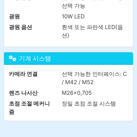
선택 가능
광원
10W LED
광원 옵션
흰색 또는 파란색 LED(옵
션)
기계 시스템
카메라 연결
선택 가능한 인터페이스: C
/ M42 / M52
렌즈 나사산
M26×0,705
초점 조절 메커니
정밀 초점 조절 시스템
즘