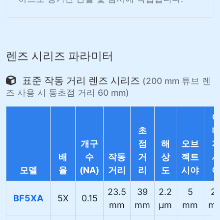
렌즈 시리즈 파라미터
표준 작동 거리 렌즈 시리즈
(200 mm 튜브 렌
즈 사용 시 동초점 거리 60 mm)
초
개구
점
해
오브
배
수
작동
거
상
젝트
모델
율
(NA)
거리
리
도
시야
23.5
39
2.2
5
2
BF5XA
5X
0.15
mm
mm
µm
mm
m