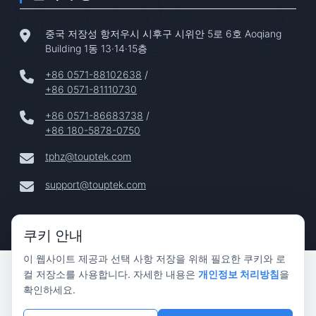
중국 저장성 항저우시 시후구 시위안 5로 6호 Aoqiang
Building 1동 13·14·15층
+86 0571-88102638
/
+86 0571-81110730
+86 0571-86683738
/
+86 180-5878-0750
tphz@touptek.com
support@touptek.com
쿠키 안내
이 웹사이트 제공과 선택 사항 저장을 위해 필요한 쿠키와 로
Copyright © 2024–2026 Hangzhou ToupTek Photonics Co.,
컬 저장소를 사용합니다. 자세한 내용은
개인정보 처리방침
을
Ltd. 모든 권리 보유 |
확인하세요.
개인정보 보호