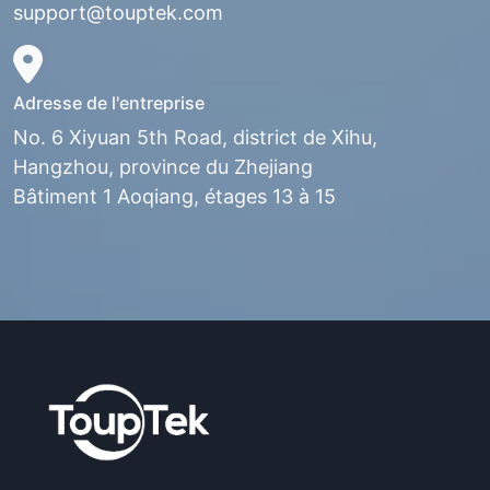
support@touptek.com
Adresse de l'entreprise
No. 6 Xiyuan 5th Road, district de Xihu,
Hangzhou, province du Zhejiang
Bâtiment 1 Aoqiang, étages 13 à 15