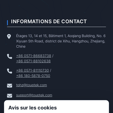
INFORMATIONS DE CONTACT
Étages 13, 14 et 15, Bâtiment 1, Aoqiang Building, No. 6
Xiyuan 5th Road, district de Xihu, Hangzhou, Zhejiang,
Chine
+86 0571-86683738
/
+86 0571-88102638
+86 0571-81110730
/
+86 180-5878-0750
tphz@touptek.com
support@touptek.com
Avis sur les cookies