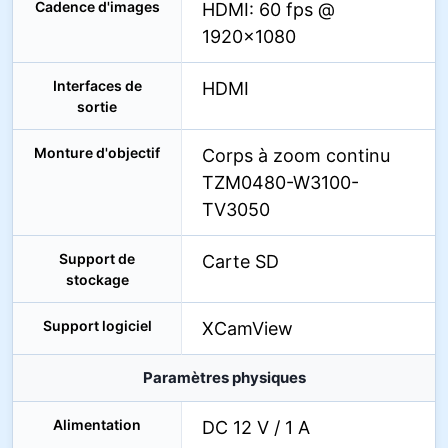
Cadence d'images
HDMI: 60 fps @
1920×1080
Interfaces de
HDMI
sortie
Monture d'objectif
Corps à zoom continu
TZM0480-W3100-
TV3050
Support de
Carte SD
stockage
Support logiciel
XCamView
Paramètres physiques
Alimentation
DC 12 V / 1 A