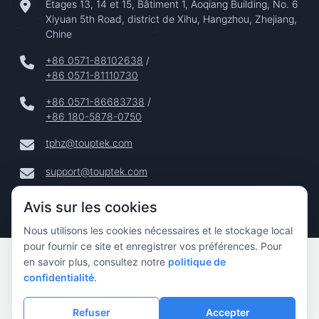
Étages 13, 14 et 15, Bâtiment 1, Aoqiang Building, No. 6
Xiyuan 5th Road, district de Xihu, Hangzhou, Zhejiang,
Chine
+86 0571-88102638
/
+86 0571-81110730
+86 0571-86683738
/
+86 180-5878-0750
tphz@touptek.com
support@touptek.com
Avis sur les cookies
Nous utilisons les cookies nécessaires et le stockage local
pour fournir ce site et enregistrer vos préférences. Pour
Copyright © 2024–2026 Hangzhou ToupTek Photonics Co.,
en savoir plus, consultez notre
politique de
Ltd. Tous Droits Réservés |
confidentialité
.
Confidentialité
|
Refuser
Accepter