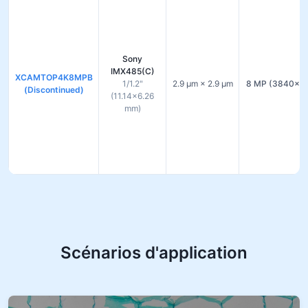
Sony
IMX485(C)
XCAMTOP4K8MPB
1/1.2"
2.9 µm × 2.9 µm
8 MP (3840×2
(Discontinued)
(11.14×6.26
mm)
Scénarios d'application