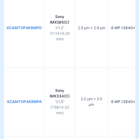
Sony
IMX585(C)
XCAMTOP4K8MPD
1/1.2"
2.9 µm × 2.9 µm
8 MP (3840×2
(11.14×6.26
mm)
Sony
IMX334(C)
2.0 µm × 2.0
XCAMTOP4K8MPA
1/1.8"
8 MP (3840×2
µm
(7.68×4.32
mm)