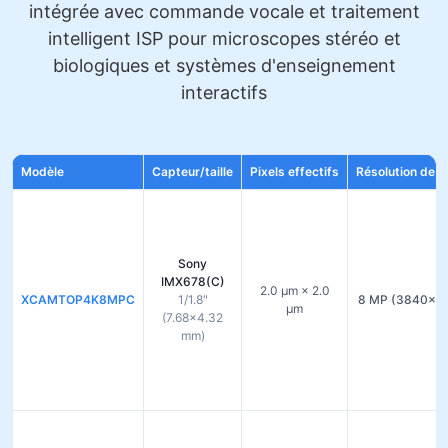
intégrée avec commande vocale et traitement
intelligent ISP pour microscopes stéréo et
biologiques et systèmes d'enseignement
interactifs
Modèle
Capteur/taille
Pixels effectifs
Résolution de s
Sony
IMX678(C)
2.0 µm × 2.0
XCAMTOP4K8MPC
1/1.8"
8 MP (3840×2
µm
(7.68×4.32
mm)