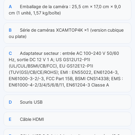
A
Emballage de la caméra : 25,5 cm × 17,0 cm × 9,0
cm (1 unité, 1,57 kg/boîte)
B
Série de caméras XCAMTOP4K ×1 (version cubique
ou plate)
C
Adaptateur secteur : entrée AC 100–240 V 50/60
Hz, sortie DC 12 V 1 A; US GS12U12-P1I
(UL/CUL/BSMI/CB/FCC), EU GS12E12-P1I
(TUV(GS)/CB/CE/ROHS); EMI : EN55022, EN61204-3,
EN61000-3-2/-3, FCC Part 15B, BSMI CNS14338; EMS :
EN61000-4-2/3/4/5/6/8/11, EN61204-3 Classe A
D
Souris USB
E
Câble HDMI