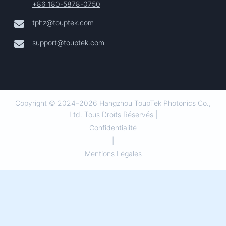
+86 180-5878-0750
tphz@touptek.com
support@touptek.com
Copyright © 2024–2026 Hangzhou ToupTek Photonics Co.,
Ltd. Tous Droits Réservés |
Confidentialité
|
Mentions Légales