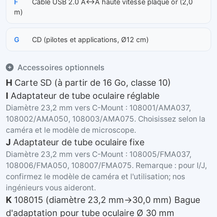
F
Câble USB 2.0 A↔A haute vitesse plaqué or (2,0
m)
G
CD (pilotes et applications, Ø12 cm)
Accessoires optionnels
H
Carte SD (à partir de 16 Go, classe 10)
I
Adaptateur de tube oculaire réglable
Diamètre 23,2 mm vers C-Mount : 108001/AMA037,
108002/AMA050, 108003/AMA075. Choisissez selon la
caméra et le modèle de microscope.
J
Adaptateur de tube oculaire fixe
Diamètre 23,2 mm vers C-Mount : 108005/FMA037,
108006/FMA050, 108007/FMA075. Remarque : pour I/J,
confirmez le modèle de caméra et l'utilisation; nos
ingénieurs vous aideront.
K
108015 (diamètre 23,2 mm→30,0 mm) Bague
d'adaptation pour tube oculaire Ø 30 mm