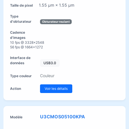
1.55 µm × 1.55 µm
Obturateur roulant
10 fps @ 3328×2548
56 fps @ 1664×1272
USB3.0
Couleur
Voir les détails
U3CMOS05100KPA