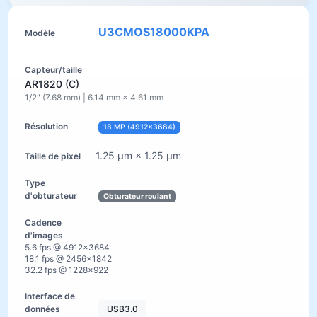
U3CMOS18000KPA
AR1820 (C)
1/2" (7.68 mm) | 6.14 mm × 4.61 mm
18 MP (4912×3684)
1.25 µm × 1.25 µm
Obturateur roulant
5.6 fps @ 4912×3684
18.1 fps @ 2456×1842
32.2 fps @ 1228×922
USB3.0