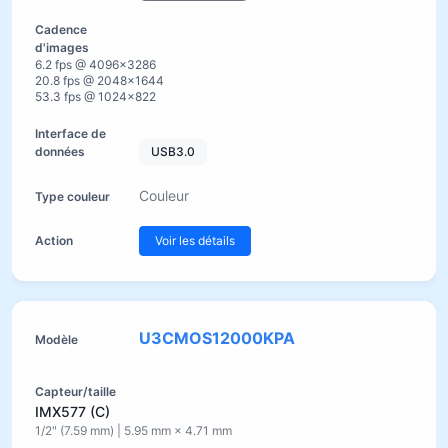
6.2 fps @ 4096×3286
20.8 fps @ 2048×1644
53.3 fps @ 1024×822
USB3.0
Couleur
Voir les détails
U3CMOS12000KPA
IMX577 (C)
1/2" (7.59 mm) | 5.95 mm × 4.71 mm