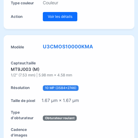
Couleur
Voir les détails
U3CMOS10000KMA
MT9J003 (M)
1/2" (7.53 mm) | 5.98 mm × 4.58 mm
10 MP (3584×2746)
1.67 µm × 1.67 µm
Obturateur roulant