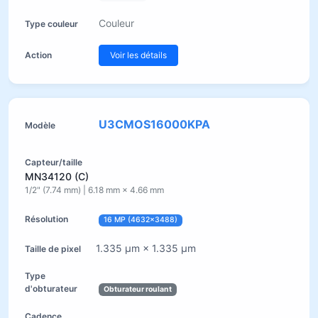
Couleur
Voir les détails
U3CMOS16000KPA
MN34120 (C)
1/2" (7.74 mm) | 6.18 mm × 4.66 mm
16 MP (4632×3488)
1.335 µm × 1.335 µm
Obturateur roulant