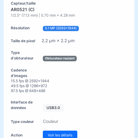
AR0521 (C)
1/2.5" (7.13 mm) | 5.70 mm × 4.28 mm
5.1 MP (2592×1944)
2.2 µm × 2.2 µm
Obturateur roulant
15.5 fps @ 2592×1944
49.5 fps @ 1296×972
97.5 fps @ 648×486
USB3.0
Couleur
Voir les détails