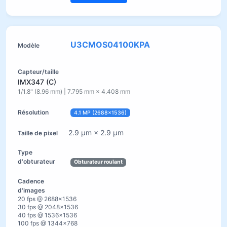
U3CMOS04100KPA
IMX347 (C)
1/1.8" (8.96 mm) | 7.795 mm × 4.408 mm
4.1 MP (2688×1536)
2.9 µm × 2.9 µm
Obturateur roulant
20 fps @ 2688×1536
30 fps @ 2048×1536
40 fps @ 1536×1536
100 fps @ 1344×768