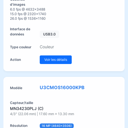
6.0 fps @ 4632×3488
15.0 fps @ 2320×1740
26.0 fps @ 1536×1160
USB3.0
Couleur
Voir les détails
U3CMOS16000KPB
MN34230PLJ (C)
4/3" (22.06 mm) | 17.60 mm × 13.30 mm
16 MP (4640×3506)