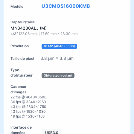
U3CMOS16000KMB
MN34230ALJ (M)
4/3" (22.06 mm) | 17.60 mm × 13.30 mm
16 MP (4640×3506)
3.8 µm × 3.8 µm
Obturateur roulant
22 fps @ 4640×3506
36 fps @ 3840×2160
43 fps @ 2304×1750
43 fps @ 1920×1080
49 fps @ 1536×1168
USB3.0