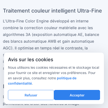
Traitement couleur intelligent Ultra-Fine
L'Ultra-Fine Color Engine développé en interne
combine la correction couleur matérielle avec les
algorithmes 3A (exposition automatique AE, balance
des blancs automatique AWB et gain automatique
AGC). Il optimise en temps réel le contraste, la
saturation et l'équilibre des couleurs afin d'obtenir des
Avis sur les cookies
images cohérentes sous LED, halogène et autres
Nous utilisons les cookies nécessaires et le stockage local
sources lumineuses.
pour fournir ce site et enregistrer vos préférences. Pour
en savoir plus, consultez notre
politique de
confidentialité
.
Fonctions ROI et binning flexibles
Refuser
Accepter
Les régions d'intérêt (ROI) librement définissables
permettent de créer des fenêtres d'image