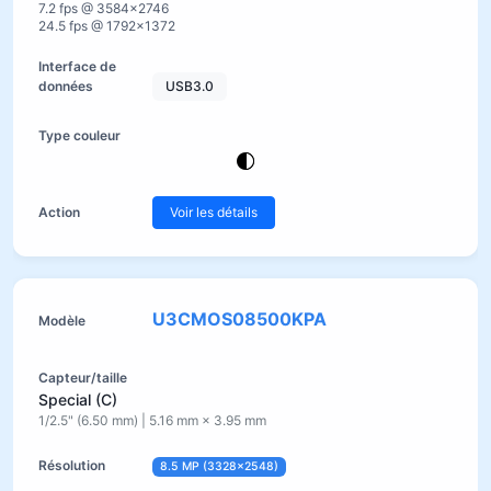
7.2 fps @ 3584×2746
24.5 fps @ 1792×1372
USB3.0
Voir les détails
U3CMOS08500KPA
Special (C)
1/2.5" (6.50 mm) | 5.16 mm × 3.95 mm
8.5 MP (3328×2548)