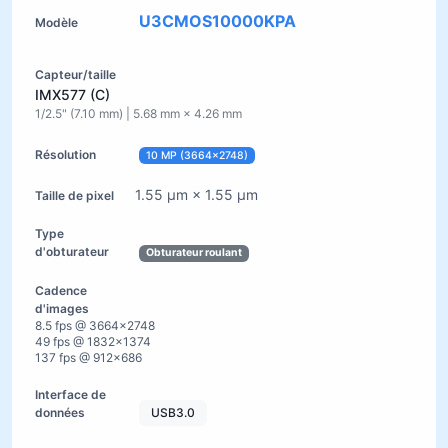
U3CMOS10000KPA
IMX577 (C)
1/2.5" (7.10 mm) | 5.68 mm × 4.26 mm
10 MP (3664×2748)
1.55 µm × 1.55 µm
Obturateur roulant
8.5 fps @ 3664×2748
49 fps @ 1832×1374
137 fps @ 912×686
USB3.0