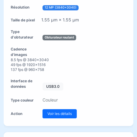
12 MP (3840×3040)
1.55 µm × 1.55 µm
Obturateur roulant
8.5 fps @ 3840×3040
49 fps @ 1920×1516
137 fps @ 960×758
USB3.0
Couleur
Voir les détails