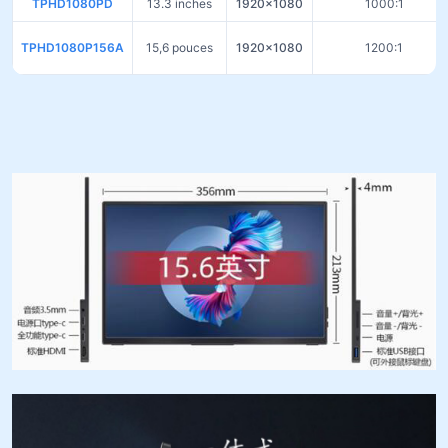
TPHD1080PD
13.3 inches
1920×1080
1000:1
TPHD1080P156A
15,6 pouces
1920×1080
1200:1