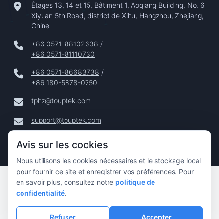
Étages 13, 14 et 15, Bâtiment 1, Aoqiang Building, No. 6
Xiyuan 5th Road, district de Xihu, Hangzhou, Zhejiang,
Chine
+86 0571-88102638
/
+86 0571-81110730
+86 0571-86683738
/
+86 180-5878-0750
tphz@touptek.com
support@touptek.com
Avis sur les cookies
Nous utilisons les cookies nécessaires et le stockage local
pour fournir ce site et enregistrer vos préférences. Pour
Copyright © 2024–2026 Hangzhou ToupTek Photonics Co.,
en savoir plus, consultez notre
politique de
Ltd. Tous Droits Réservés |
confidentialité
.
Confidentialité
|
Refuser
Accepter