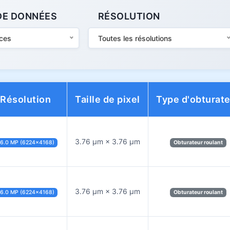
DE DONNÉES
RÉSOLUTION
aces
Toutes les résolutions
Résolution
Taille de pixel
Type d'obturat
3.76 µm × 3.76 µm
6.0 MP (6224×4168)
Obturateur roulant
3.76 µm × 3.76 µm
6.0 MP (6224×4168)
Obturateur roulant