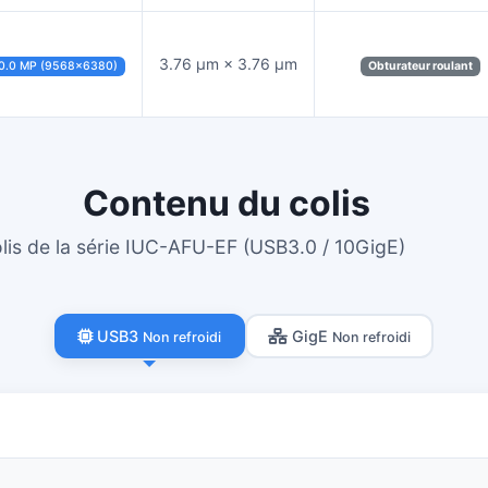
3.76 µm × 3.76 µm
0.0 MP (9568×6380)
Obturateur roulant
Contenu du colis
lis de la série IUC-AFU-EF (USB3.0 / 10GigE)
USB3
GigE
Non refroidi
Non refroidi