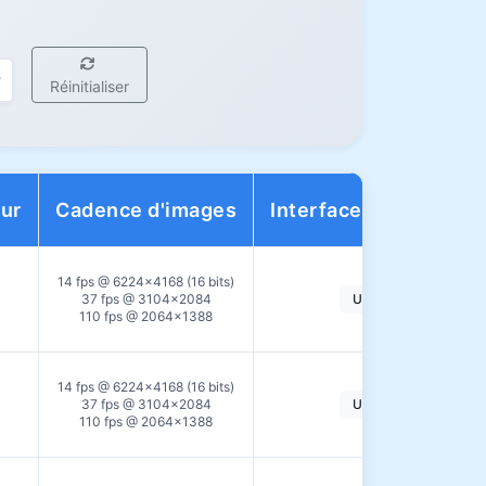
Réinitialiser
eur
Cadence d'images
Interface de données
14 fps @ 6224×4168 (16 bits)
37 fps @ 3104×2084
USB3.0
110 fps @ 2064×1388
14 fps @ 6224×4168 (16 bits)
37 fps @ 3104×2084
USB3.0
110 fps @ 2064×1388