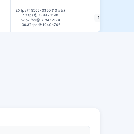
20 fps @ 9568×6380 (16 bits)
40 fps @ 4784×3190
10GigE
57.52 fps @ 3184×2124
199.37 fps @ 1040×706