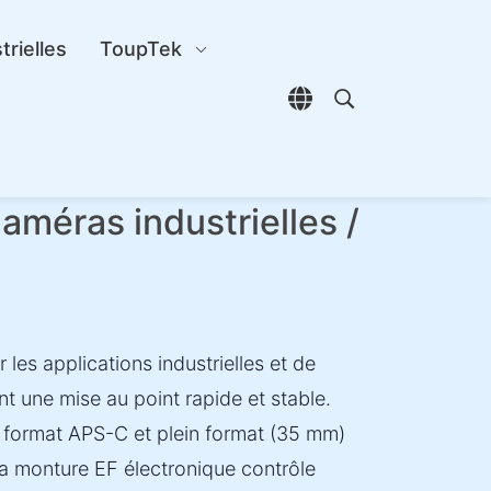
trielles
ToupTek
Ouvrir le sélecteur d
Ouvrir la reche
méras industrielles /
es applications industrielles et de
t une mise au point rapide et stable.
 format APS-C et plein format (35 mm)
a monture EF électronique contrôle