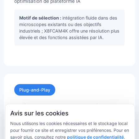
optimisation de plateforme IA
Motif de sélection :
intégration fluide dans des
microscopes existants ou des objectifs
industriels ; X8FCAM4K offre une résolution plus
élevée et des fonctions assistées par IA.
Plug-and-Play
Intégration minimale, prêt à l’emploi
Avis sur les cookies
AFDM + éclairage adapté
Nous utilisons les cookies nécessaires et le stockage local
LED annulaire ou coaxiale AFDM couplée au
pour fournir ce site et enregistrer vos préférences. Pour en
grossissement.
savoir plus, consultez notre
politique de confidentialité
.