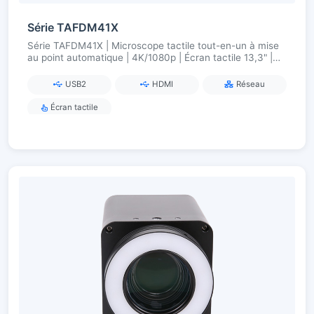
Série TAFDM41X
Série TAFDM41X | Microscope tactile tout-en-un à mise
au point automatique | 4K/1080p | Écran tactile 13,3" |
18×/20× Zoom
USB2
HDMI
Réseau
Écran tactile