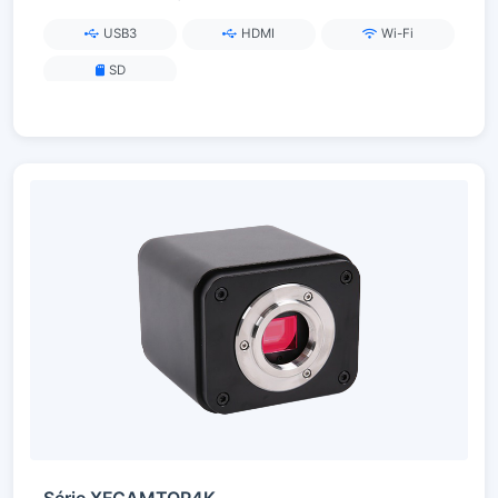
USB3
HDMI
Wi-Fi
SD
Série XFCAMTOP4K