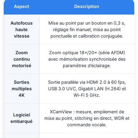
Aspect
Description
Autofocus
Mise au point par un bouton en 0,3 s,
haute
réglage fin manuel, mise au point
vitesse
ponctuelle et calibration conjuguée.
Zoom
Zoom optique 18×/20× (série AFDM)
continu
avec mémorisation synchronisée des
motorisé
paramètres d’éclairage.
Sorties
Sortie parallèle via HDMI 2.0 à 60 fps,
multiples
USB 3.0 UVC, Gigabit LAN (H.264) et
4K
Wi-Fi 5 GHz.
XCamView : mesure, empilement de
Logiciel
mise au point, stitching en direct, WDR et
embarqué
commande vocale.