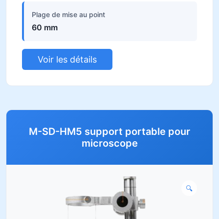
Plage de mise au point
60 mm
Voir les détails
M-SD-HM5 support portable pour
microscope
🔍