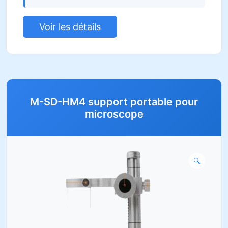
Voir les détails
M-SD-HM4 support portable pour
microscope
🔍