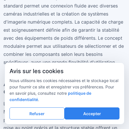
standard permet une connexion fluide avec diverses
caméras industrielles et la création de systèmes
d'imagerie numérique complets. La capacité de charge
est soigneusement définie afin de garantir la stabilité
avec des équipements de poids différents. Le concept
modulaire permet aux utilisateurs de sélectionner et de
combiner les composants selon leurs besoins
spécifiques, avec une grande flexibilité d'utilisation.
Avis sur les cookies
Nous utilisons les cookies nécessaires et le stockage local
Adaptabilité à de nombreux scénarios
pour fournir ce site et enregistrer vos préférences. Pour
d'application
en savoir plus, consultez notre
politique de
confidentialité
.
La philosophie de conception des supports portables
M-SD-HM illustre pleinement l'intérêt d'un équipement
Refuser
Accepter
polyvalent. En recherche de laboratoire, le système de
mise au point précis et la structure stable offrent un