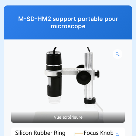
M-SD-HM2 support portable pour
microscope
🔍
Vue extérieure
🔍