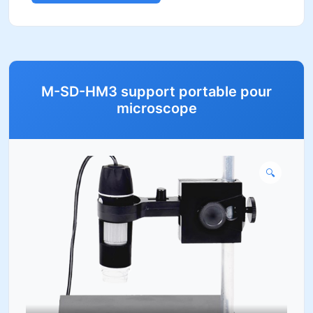
M-SD-HM3 support portable pour
microscope
🔍