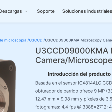
Descargas
Soporte
Soluciones industriale
e microscopía /
U3CCD /
U3CCD09000KMA Microscopy Came
U3CCD09000KMA M
Camera/Microscop
Introducción del producto
Basada en el sensor ICX814ALG CCD
obturador de barrido ofrece 9 MP (3
12.47 mm × 9.98 mm y píxeles de 3.
fotogramas: 4.4 fps @ 3388×2712; 4