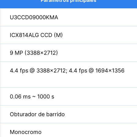
Parámetros principales
U3CCD09000KMA
ICX814ALG CCD (M)
9 MP (3388×2712)
4.4 fps @ 3388×2712; 4.4 fps @ 1694×1356
0.06 ms ~ 1000 s
Obturador de barrido
Monocromo