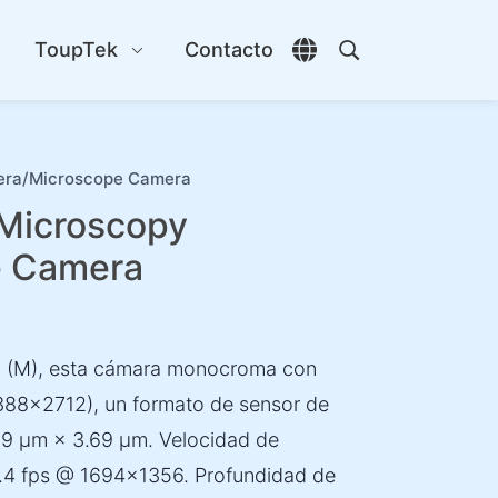
s
ToupTek
Contacto
Abrir selector de id
Abrir búsqueda
ra/Microscope Camera
icroscopy
e Camera
 (M), esta cámara monocroma con
388×2712), un formato de sensor de
69 µm × 3.69 µm. Velocidad de
.4 fps @ 1694×1356. Profundidad de