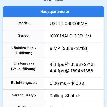
Hauptparameter
Modell
U3CCD09000KMA
Sensor
ICX814ALG CCD (M)
Effektive Pixel /
9 MP (3388×2712)
Auflösung
Bildfrequenz
4.4 fps @ 3388×2712;
(Vollauflösung)
4.4 fps @ 1694×1356
Belichtungszeit
0.06 ms ~ 1000 s
Verschlusstyp
Rolling-Shutter