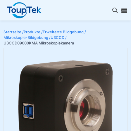
Open s
Startseite /
Produkte /
Erweiterte Bildgebung /
Mikroskopie-Bildgebung /
U3CCD /
U3CCD09000KMA Mikroskopiekamera