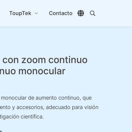
s
ToupTek
Contacto
Abrir selector de id
Abrir búsqueda
 con zoom continuo
inuo monocular
 monocular de aumento continuo, que
ento y accesorios, adecuado para visión
tigación científica.