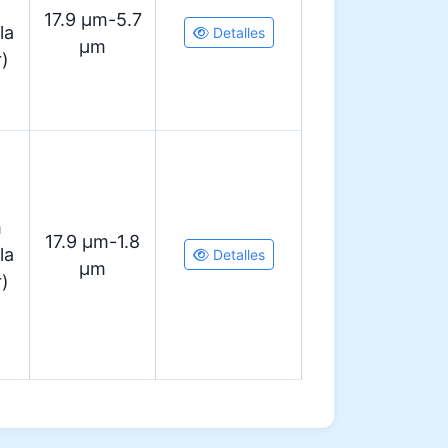
m
17.9 µm-5.7
la
Detalles
µm
r)
m
17.9 µm-1.8
la
Detalles
µm
r)