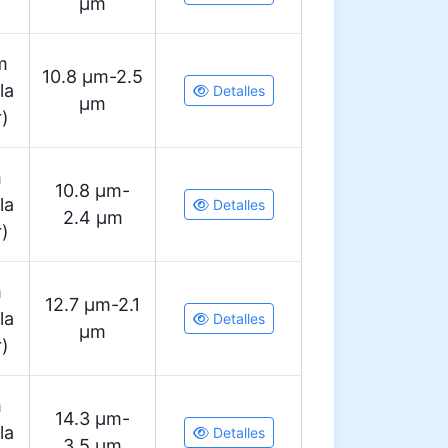
µm
m
10.8 µm-2.5
la
Detalles
µm
r)
m
10.8 µm-
la
Detalles
2.4 µm
r)
m
12.7 µm-2.1
la
Detalles
µm
r)
m
14.3 µm-
la
Detalles
3.5 µm