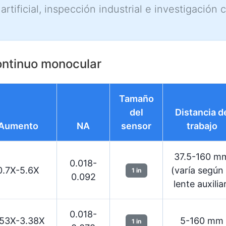
tificial, inspección industrial e investigación ci
ontinuo monocular
Tamaño
del
Distancia d
Aumento
NA
sensor
trabajo
37.5-160 m
0.018-
0.7X-5.6X
(varía según 
1 in
0.092
lente auxilia
0.018-
.53X-3.38X
5-160 mm
1 in