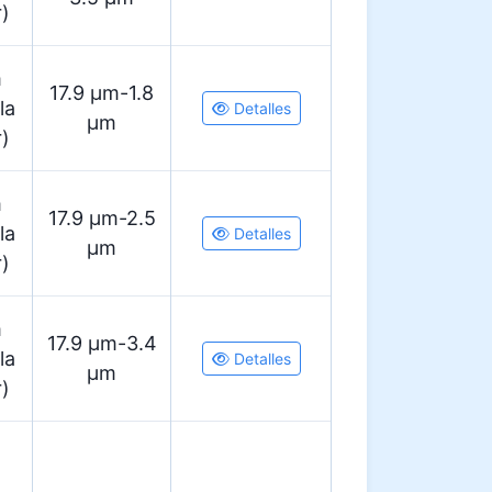
r)
m
17.9 µm-1.8
la
Detalles
µm
r)
m
17.9 µm-2.5
la
Detalles
µm
r)
m
17.9 µm-3.4
la
Detalles
µm
r)