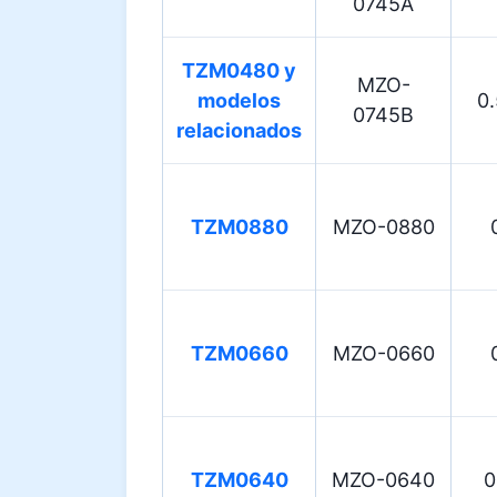
0745A
TZM0480 y
MZO-
modelos
0
0745B
relacionados
TZM0880
MZO-0880
TZM0660
MZO-0660
TZM0640
MZO-0640
0