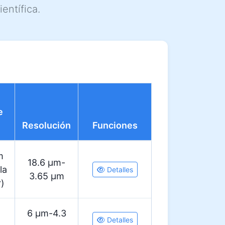
entífica.
e
Resolución
Funciones
m
18.6 µm-
la
Detalles
3.65 µm
r)
6 µm-4.3
Detalles