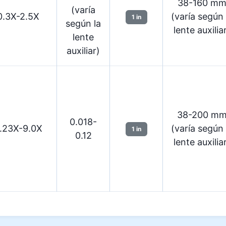
38-160 m
(varía
0.3X-2.5X
(varía según 
1 in
según la
lente auxilia
lente
auxiliar)
38-200 m
0.018-
.23X-9.0X
(varía según 
1 in
0.12
lente auxilia