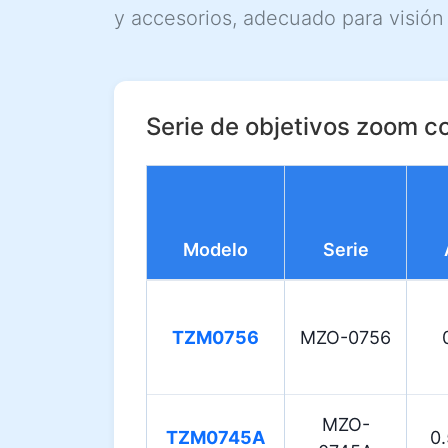
y accesorios, adecuado para visión ar
Serie de objetivos zoom c
Modelo
Serie
TZM0756
MZO-0756
MZO-
TZM0745A
0