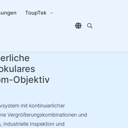
sungen
ToupTek
Sprachauswahl öffn
Open search di
erliche
okulares
om-Objektiv
ystem mit kontinuierlicher
dene Vergrößerungskombinationen und
 industrielle Inspektion und