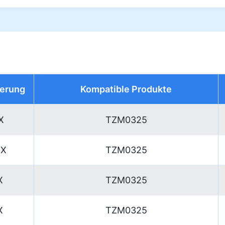
erung
Kompatible Produkte
X
TZM0325
5X
TZM0325
X
TZM0325
X
TZM0325