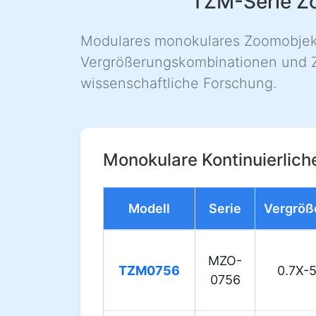
TZM-Serie Zo
Modulares monokulares Zoomobjekti
Vergrößerungskombinationen und Zub
wissenschaftliche Forschung.
Monokulare Kontinuierlich
Modell
Serie
Vergröß
MZO-
TZM0756
0.7X-
0756