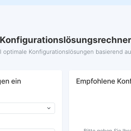
Konfigurationslösungsrechne
l optimale Konfigurationslösungen basierend a
gen ein
Empfohlene Konf
Bitte geben Sie Ih