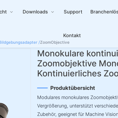
cht
Downloads
Support
Branchenlö
Kontakt
Bildgebungsadapter /
ZoomObjective
Monokulare kontinui
Zoomobjektive Mon
Kontinuierliches Zo
Produktübersicht
Modulares monokulares Zoomobjektivs
Vergrößerung, unterstützt verschie
Zubehör, geeignet für Machine Vision,