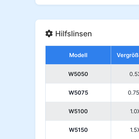
Hilfslinsen
Modell
Vergröß
W5050
0.5
W5075
0.7
W5100
1.0
W5150
1.5