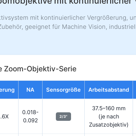
omobjektive mit kontinuierlicher
vsystem mit kontinuierlicher Vergrößerung, un
ehör, geeignet für Machine Vision, industriel
e Zoom-Objektiv-Serie
erung
NA
Sensorgröße
Arbeitsabstand
37.5–160 mm
0.018-
5.6X
(je nach
2/3"
0.092
Zusatzobjektiv)