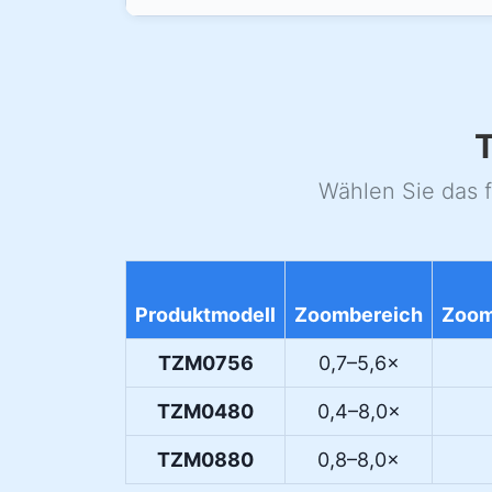
T
Wählen Sie das 
Produktmodell
Zoombereich
Zoom
TZM0756
0,7–5,6×
TZM0480
0,4–8,0×
TZM0880
0,8–8,0×