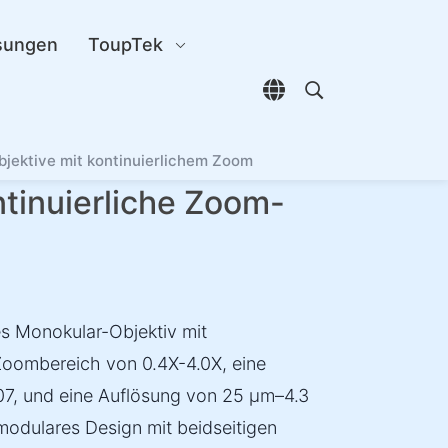
sungen
ToupTek
Sprachauswahl öffn
Open search di
ektive mit kontinuierlichem Zoom
inuierliche Zoom-
s Monokular-Objektiv mit
 Zoombereich von 0.4X-4.0X, eine
07, und eine Auflösung von 25 µm–4.3
modulares Design mit beidseitigen