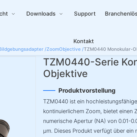
cht
Downloads
Support
Branchenlö
Kontakt
Bildgebungsadapter /
ZoomObjective /
TZM0440 Monokular-Obj
TZM0440-Serie Kont
Objektive
Produktvorstellung
TZM0440 ist ein hochleistungsfähige
kontinuierlichem Zoom, bietet einen
numerische Apertur (NA) von 0.01-0.
µm. Dieses Produkt verfügt über ein 