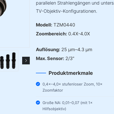
parallelen Strahlengängen und unters
TV-Objektiv-Konfigurationen.
Modell:
TZM0440
Zoombereich:
0.4X-4.0X
Auflösung:
25 µm–4.3 µm
Max. Sensor:
2/3"
Produktmerkmale
0,4×–4,0× stufenloser Zoom, 10×
Zoomfaktor
Große NA: 0,01–0,07 (mit 1×
Hilfsobjektiv)