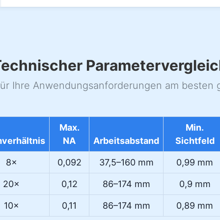
echnischer Parametervergleic
für Ihre Anwendungsanforderungen am besten 
Max.
Min.
verhältnis
NA
Arbeitsabstand
Sichtfeld
8×
0,092
37,5–160 mm
0,99 mm
20×
0,12
86–174 mm
0,9 mm
10×
0,11
86–174 mm
0,89 mm