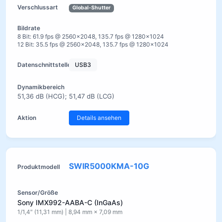
Global-Shutter
8 Bit: 61.9 fps @ 2560×2048, 135.7 fps @ 1280×1024
12 Bit: 35.5 fps @ 2560×2048, 135.7 fps @ 1280×1024
USB3
51,36 dB (HCG); 51,47 dB (LCG)
Details ansehen
SWIR5000KMA-10G
Sony IMX992-AABA-C (InGaAs)
1/1,4″ (11,31 mm) | 8,94 mm × 7,09 mm