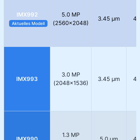
IMX992
5.0 MP
3.45 µm
40
(2560×2048)
Aktuelles Modell
3.0 MP
IMX993
3.45 µm
40
(2048×1536)
1.3 MP
IMX990
5.0 µm
40