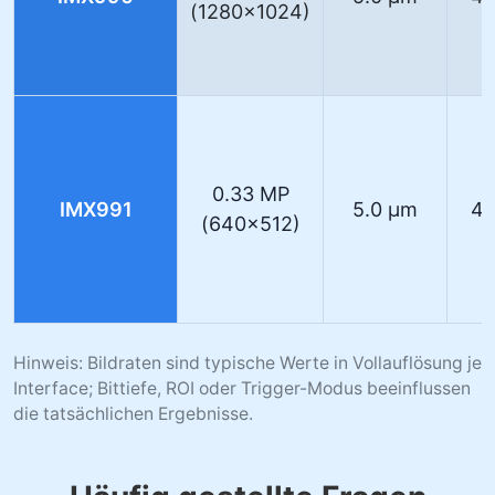
(1280×1024)
0.33 MP
IMX991
5.0 µm
40
(640×512)
Hinweis: Bildraten sind typische Werte in Vollauflösung je
Interface; Bittiefe, ROI oder Trigger-Modus beeinflussen
die tatsächlichen Ergebnisse.