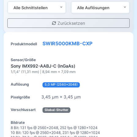
Alle Schnittstellen
Alle Auflösungen
Zurücksetzen
SWIR5000KMB-CXP
Sony IMX992-AABJ-C (InGaAs)
1/1,4″ (11,31 mm) | 8,94 mm × 7,09 mm
5,0 MP (2560×2048)
3,45 µm × 3,45 µm
Global-Shutter
8 Bit: 131 fps @ 2560×2048, 252 fps @ 1280×1024
10 Bit: 120 fps @ 2560×2048, 231 fps @ 1280×1024