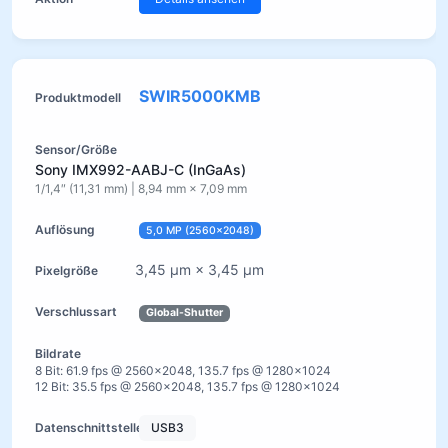
SWIR5000KMB
Sony IMX992-AABJ-C (InGaAs)
1/1,4″ (11,31 mm) | 8,94 mm × 7,09 mm
5,0 MP (2560×2048)
3,45 µm × 3,45 µm
Global-Shutter
8 Bit: 61.9 fps @ 2560×2048, 135.7 fps @ 1280×1024
12 Bit: 35.5 fps @ 2560×2048, 135.7 fps @ 1280×1024
USB3