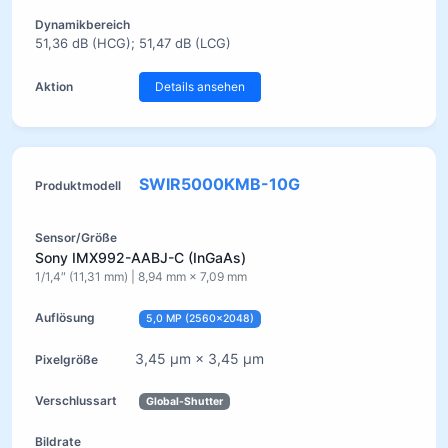
51,36 dB (HCG); 51,47 dB (LCG)
Details ansehen
SWIR5000KMB-10G
Sony IMX992-AABJ-C (InGaAs)
1/1,4″ (11,31 mm) | 8,94 mm × 7,09 mm
5,0 MP (2560×2048)
3,45 µm × 3,45 µm
Global-Shutter