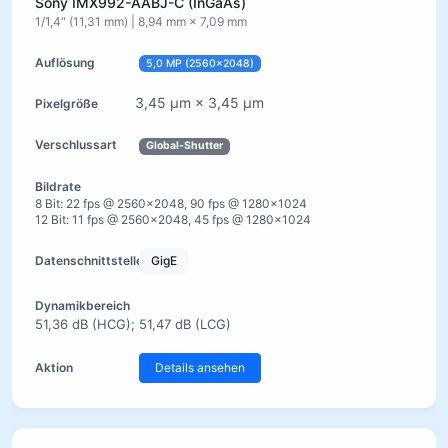
Sony IMX992-AABJ-C (InGaAs)
1/1,4″ (11,31 mm) | 8,94 mm × 7,09 mm
5,0 MP (2560×2048)
3,45 µm × 3,45 µm
Global-Shutter
8 Bit: 22 fps @ 2560×2048, 90 fps @ 1280×1024
12 Bit: 11 fps @ 2560×2048, 45 fps @ 1280×1024
GigE
51,36 dB (HCG); 51,47 dB (LCG)
Details ansehen