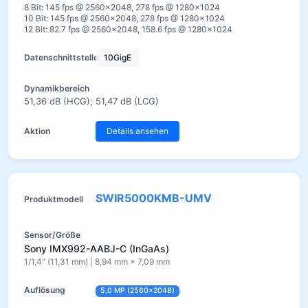
8 Bit: 145 fps @ 2560×2048, 278 fps @ 1280×1024
10 Bit: 145 fps @ 2560×2048, 278 fps @ 1280×1024
12 Bit: 82.7 fps @ 2560×2048, 158.6 fps @ 1280×1024
10GigE
51,36 dB (HCG); 51,47 dB (LCG)
Details ansehen
SWIR5000KMB-UMV
Sony IMX992-AABJ-C (InGaAs)
1/1,4″ (11,31 mm) | 8,94 mm × 7,09 mm
5,0 MP (2560×2048)