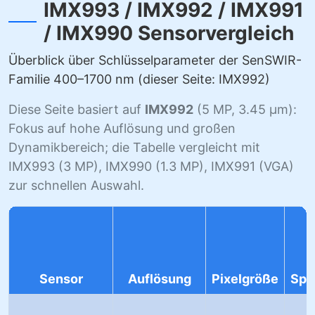
IMX993 / IMX992 / IMX991
/ IMX990 Sensorvergleich
Überblick über Schlüsselparameter der SenSWIR-
Familie 400–1700 nm (dieser Seite: IMX992)
Diese Seite basiert auf
IMX992
(5 MP, 3.45 µm):
Fokus auf hohe Auflösung und großen
Dynamikbereich; die Tabelle vergleicht mit
IMX993 (3 MP), IMX990 (1.3 MP), IMX991 (VGA)
zur schnellen Auswahl.
Sensor
Auflösung
Pixelgröße
Spe