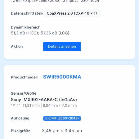
12 Bit: 70 fps @ 2560×2048, 135 fps @ 1280×1024
CoaXPress 2.0 (CXP-10 x 1)
51,3 dB (HCG); 51,36 dB (LCG)
Details ansehen
SWIR5000KMA
Sony IMX992-AABA-C (InGaAs)
1/1,4″ (11,31 mm) | 8,94 mm × 7,09 mm
5,0 MP (2560×2048)
3,45 µm × 3,45 µm