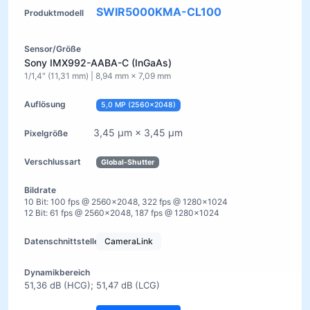
SWIR5000KMA-CL100
Sony IMX992-AABA-C (InGaAs)
1/1,4″ (11,31 mm) | 8,94 mm × 7,09 mm
5,0 MP (2560×2048)
3,45 µm × 3,45 µm
Global-Shutter
10 Bit: 100 fps @ 2560×2048, 322 fps @ 1280×1024
12 Bit: 61 fps @ 2560×2048, 187 fps @ 1280×1024
CameraLink
51,36 dB (HCG); 51,47 dB (LCG)