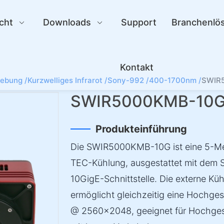
cht
Downloads
Support
Branchenlö
Kontakt
gebung /
Kurzwelliges Infrarot /
Sony-992 /
400-1700nm /
SWIR
SWIR5000KMB-10G
Produkteinführung
Die SWIR5000KMB-10G ist eine 5-Me
TEC-Kühlung, ausgestattet mit de
10GigE-Schnittstelle. Die externe K
ermöglicht gleichzeitig eine Hochge
@ 2560×2048, geeignet für Hochgesc