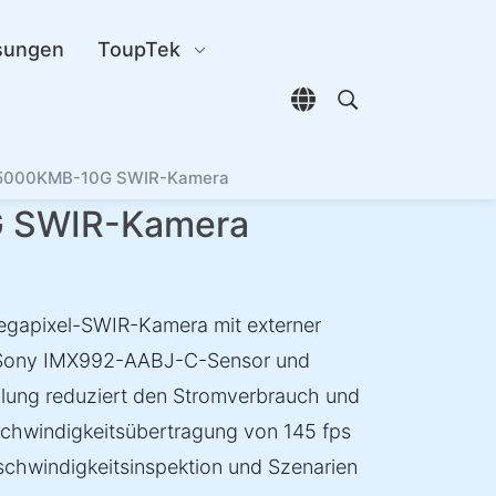
sungen
ToupTek
Sprachauswahl öffn
Open search di
5000KMB-10G SWIR-Kamera
 SWIR-Kamera
gapixel-SWIR-Kamera mit externer
m Sony IMX992-AABJ-C-Sensor und
ühlung reduziert den Stromverbrauch und
schwindigkeitsübertragung von 145 fps
hwindigkeitsinspektion und Szenarien