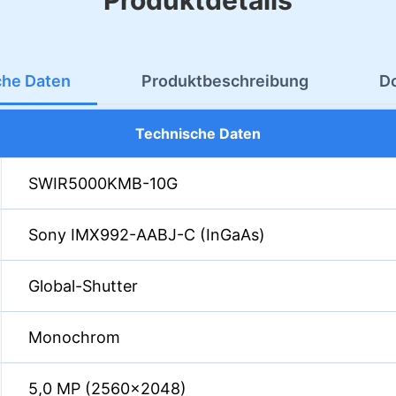
Produktdetails
che Daten
Produktbeschreibung
D
Technische Daten
SWIR5000KMB-10G
Sony IMX992-AABJ-C (InGaAs)
Global-Shutter
Monochrom
5,0 MP (2560×2048)