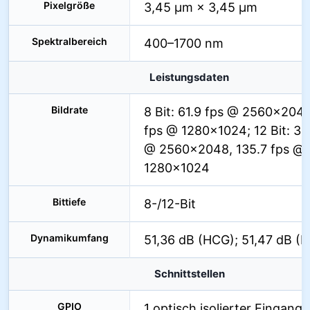
Pixelgröße
3,45 µm × 3,45 µm
Spektralbereich
400–1700 nm
Leistungsdaten
Bildrate
8 Bit: 61.9 fps @ 2560×2048
fps @ 1280×1024; 12 Bit: 35
@ 2560×2048, 135.7 fps @
1280×1024
Bittiefe
8-/12-Bit
Dynamikumfang
51,36 dB (HCG); 51,47 dB (
Schnittstellen
GPIO
1 optisch isolierter Eingang, 