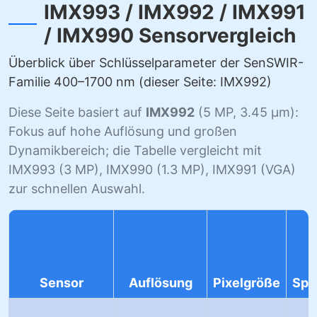
IMX993 / IMX992 / IMX991
/ IMX990 Sensorvergleich
Überblick über Schlüsselparameter der SenSWIR-
Familie 400–1700 nm (dieser Seite: IMX992)
Diese Seite basiert auf
IMX992
(5 MP, 3.45 µm):
Fokus auf hohe Auflösung und großen
Dynamikbereich; die Tabelle vergleicht mit
IMX993 (3 MP), IMX990 (1.3 MP), IMX991 (VGA)
zur schnellen Auswahl.
Sensor
Auflösung
Pixelgröße
Spe