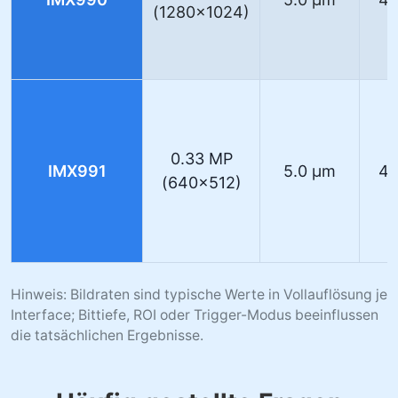
(1280×1024)
0.33 MP
IMX991
5.0 µm
40
(640×512)
Hinweis: Bildraten sind typische Werte in Vollauflösung je
Interface; Bittiefe, ROI oder Trigger-Modus beeinflussen
die tatsächlichen Ergebnisse.