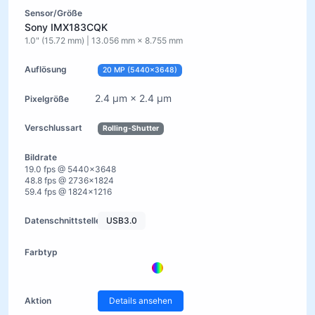
Sony IMX183CQK
1.0" (15.72 mm) | 13.056 mm × 8.755 mm
20 MP (5440×3648)
2.4 µm × 2.4 µm
Rolling-Shutter
19.0 fps @ 5440×3648
48.8 fps @ 2736×1824
59.4 fps @ 1824×1216
USB3.0
Details ansehen