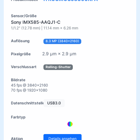
Sony IMX585-AAQJ1-C
1/1.2" (12.78 mm) | 11.14 mm × 6.26 mm
8.3 MP (3840×2160)
2.9 µm × 2.9 µm
Rolling-Shutter
45 fps @ 3840×2160
70 fps @ 1920×1080
USB3.0
Details ansehen