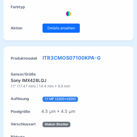
Details ansehen
ITR3CMOS07100KPA-G
Sony IMX428LQJ
1.1" (17.47 mm) | 14.4 mm × 9.9 mm
7.1 MP (3200×2200)
4.5 µm × 4.5 µm
Global-Shutter