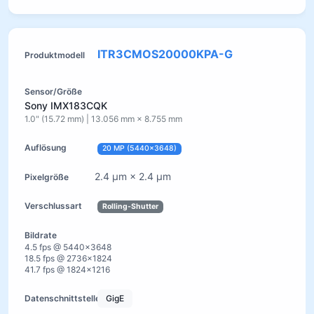
ITR3CMOS20000KPA-G
Sony IMX183CQK
1.0" (15.72 mm) | 13.056 mm × 8.755 mm
20 MP (5440×3648)
2.4 µm × 2.4 µm
Rolling-Shutter
4.5 fps @ 5440×3648
18.5 fps @ 2736×1824
41.7 fps @ 1824×1216
GigE