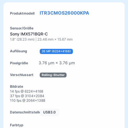
ITR3CMOS26000KPA
Sony IMX571BQR-C
1.8" (28.23 mm) | 23.48 mm × 15.67 mm
26 MP (6224×4168)
3.76 µm × 3.76 µm
Rolling-Shutter
14 fps @ 6224×4168
37 fps @ 3104×2084
110 fps @ 2064×1388
USB3.0