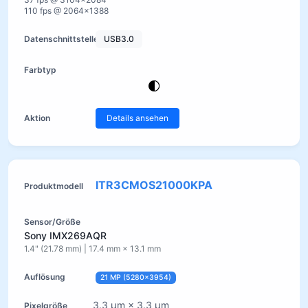
110 fps @ 2064×1388
USB3.0
Details ansehen
ITR3CMOS21000KPA
Sony IMX269AQR
1.4" (21.78 mm) | 17.4 mm × 13.1 mm
21 MP (5280×3954)
3.3 µm × 3.3 µm