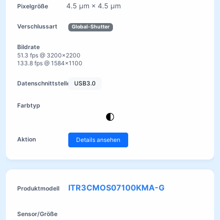
4.5 µm × 4.5 µm
Global-Shutter
51.3 fps @ 3200×2200
133.8 fps @ 1584×1100
USB3.0
Details ansehen
ITR3CMOS07100KMA-G