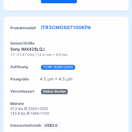
ITR3CMOS07100KPA
Sony IMX428LQJ
1.1" (17.47 mm) | 14.4 mm × 9.9 mm
7.1 MP (3200×2200)
4.5 µm × 4.5 µm
Global-Shutter
51.3 fps @ 3200×2200
133.8 fps @ 1584×1100
USB3.0