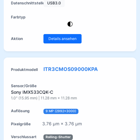
USB3.0
Details ansehen
ITR3CMOS09000KPA
Sony IMX533CQK-C
1.0" (15.95 mm) | 11.28 mm × 11.28 mm
9 MP (2992×3000)
3.76 µm × 3.76 µm
Rolling-Shutter