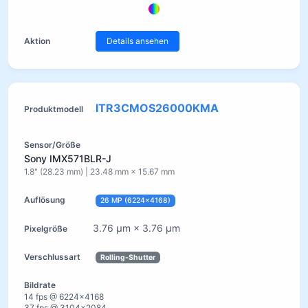
Details ansehen
ITR3CMOS26000KMA
Sony IMX571BLR-J
1.8" (28.23 mm) | 23.48 mm × 15.67 mm
26 MP (6224×4168)
3.76 µm × 3.76 µm
Rolling-Shutter
14 fps @ 6224×4168
37 fps @ 3104×2084