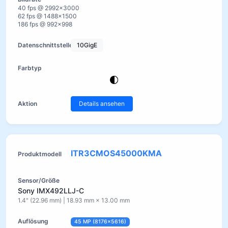
40 fps @ 2992×3000
62 fps @ 1488×1500
186 fps @ 992×998
10GigE
Details ansehen
ITR3CMOS45000KMA
Sony IMX492LLJ-C
1.4" (22.96 mm) | 18.93 mm × 13.00 mm
45 MP (8176×5616)