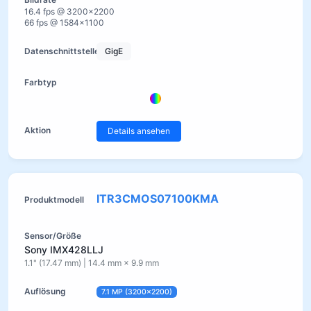
16.4 fps @ 3200×2200
66 fps @ 1584×1100
GigE
Details ansehen
ITR3CMOS07100KMA
Sony IMX428LLJ
1.1" (17.47 mm) | 14.4 mm × 9.9 mm
7.1 MP (3200×2200)