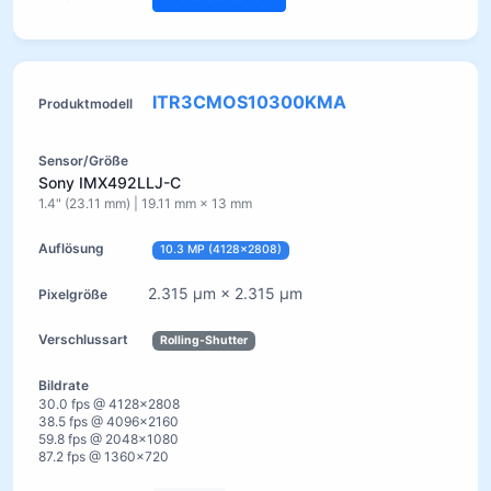
ITR3CMOS10300KMA
Sony IMX492LLJ-C
1.4" (23.11 mm) | 19.11 mm × 13 mm
10.3 MP (4128×2808)
2.315 µm × 2.315 µm
Rolling-Shutter
30.0 fps @ 4128×2808
38.5 fps @ 4096×2160
59.8 fps @ 2048×1080
87.2 fps @ 1360×720