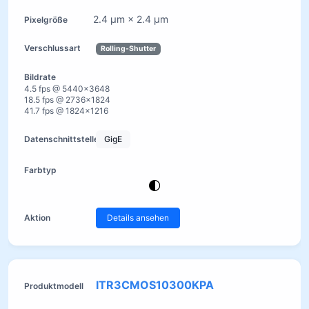
2.4 µm × 2.4 µm
Rolling-Shutter
4.5 fps @ 5440×3648
18.5 fps @ 2736×1824
41.7 fps @ 1824×1216
GigE
Details ansehen
ITR3CMOS10300KPA