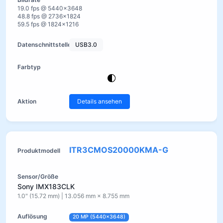
19.0 fps @ 5440×3648
48.8 fps @ 2736×1824
59.5 fps @ 1824×1216
USB3.0
Details ansehen
ITR3CMOS20000KMA-G
Sony IMX183CLK
1.0" (15.72 mm) | 13.056 mm × 8.755 mm
20 MP (5440×3648)