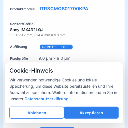
ITR3CMOS01700KPA
Sony IMX432LQJ
1.1" (17.47 mm) | 14.4 mm × 9.9 mm
1.7 MP (1600×1100)
9.0 µm × 9.0 µm
Cookie-Hinweis
Global-Shutter
Wir verwenden notwendige Cookies und lokale
Speicherung, um diese Website bereitzustellen und Ihre
98.6 fps @ 1600×1100
Auswahl zu speichern. Weitere Informationen finden Sie in
unserer
Datenschutzerklärung
.
USB3.0
Ablehnen
Akzeptieren