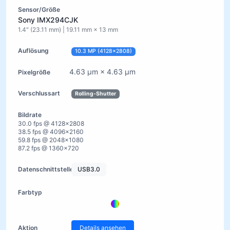
Sony IMX294CJK
1.4" (23.11 mm) | 19.11 mm × 13 mm
10.3 MP (4128×2808)
4.63 µm × 4.63 µm
Rolling-Shutter
30.0 fps @ 4128×2808
38.5 fps @ 4096×2160
59.8 fps @ 2048×1080
87.2 fps @ 1360×720
USB3.0
Details ansehen