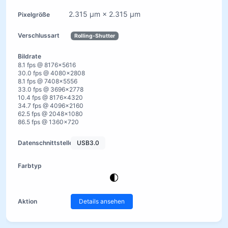
2.315 µm × 2.315 µm
Rolling-Shutter
8.1 fps @ 8176×5616
30.0 fps @ 4080×2808
8.1 fps @ 7408×5556
33.0 fps @ 3696×2778
10.4 fps @ 8176×4320
34.7 fps @ 4096×2160
62.5 fps @ 2048×1080
86.5 fps @ 1360×720
USB3.0
Details ansehen