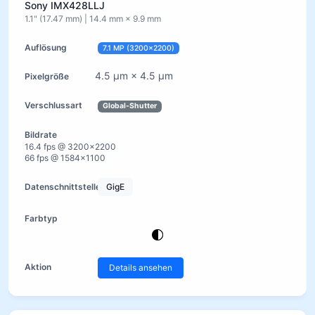
Sony IMX428LLJ
1.1" (17.47 mm) | 14.4 mm × 9.9 mm
7.1 MP (3200×2200)
4.5 µm × 4.5 µm
Global-Shutter
16.4 fps @ 3200×2200
66 fps @ 1584×1100
GigE
Details ansehen