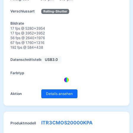
Rolling-Shutter
17 fps @ 5280×3954
17 fps @ 3952×3952
56 fps @ 2640×1976
67 fps @ 1760×1316
192 fps @ 584×438
USB3.0
Details ansehen
ITR3CMOS20000KPA