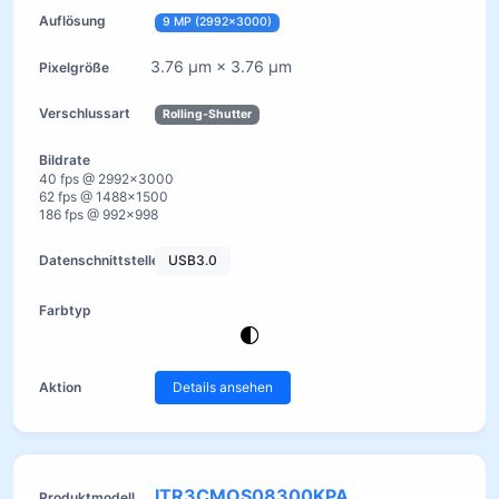
9 MP (2992×3000)
3.76 µm × 3.76 µm
Rolling-Shutter
40 fps @ 2992×3000
62 fps @ 1488×1500
186 fps @ 992×998
USB3.0
Details ansehen
ITR3CMOS08300KPA