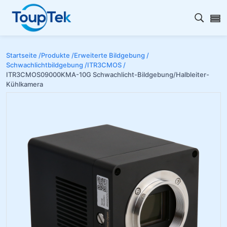
Open s
Startseite /
Produkte /
Erweiterte Bildgebung /
Schwachlichtbildgebung /
ITR3CMOS /
ITR3CMOS09000KMA-10G Schwachlicht-Bildgebung/Halbleiter-
Kühlkamera