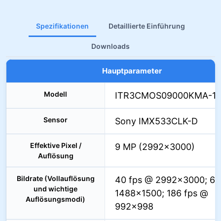
Spezifikationen
Detaillierte Einführung
Downloads
Hauptparameter
Modell
ITR3CMOS09000KMA-1
Sensor
Sony IMX533CLK-D
Effektive Pixel /
9 MP (2992×3000)
Auflösung
Bildrate (Vollauflösung
40 fps @ 2992×3000; 62
und wichtige
1488×1500; 186 fps @
Auflösungsmodi)
992×998