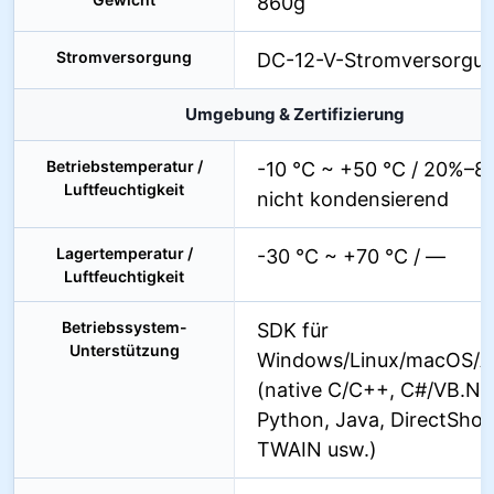
860g
Stromversorgung
DC-12-V-Stromversorgu
Umgebung & Zertifizierung
Betriebstemperatur /
-10 °C ~ +50 °C / 20%–
Luftfeuchtigkeit
nicht kondensierend
Lagertemperatur /
-30 °C ~ +70 °C / —
Luftfeuchtigkeit
Betriebssystem-
SDK für
Unterstützung
Windows/Linux/macOS/A
(native C/C++, C#/VB.NE
Python, Java, DirectSho
TWAIN usw.)