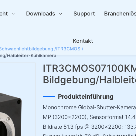
cht
Downloads
Support
Branchenlö
Kontakt
Schwachlichtbildgebung /
ITR3CMOS /
g/Halbleiter-Kühlkamera
ITR3CMOS07100KMA
Bildgebung/Halblei
Produkteinführung
Monochrome Global-Shutter-Kamera a
MP (3200×2200), Sensorformat 14.4
Bildrate 51.3 fps @ 3200×2200; 133.8 