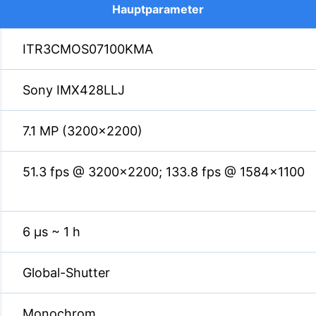
Hauptparameter
ITR3CMOS07100KMA
Sony IMX428LLJ
7.1 MP (3200×2200)
51.3 fps @ 3200×2200; 133.8 fps @ 1584×1100
6 µs ~ 1 h
Global-Shutter
Monochrom