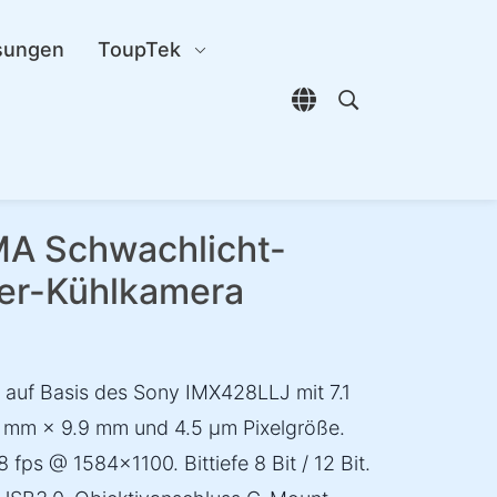
sungen
ToupTek
Sprachauswahl öffn
Open search di
 Schwachlicht-
ter-Kühlkamera
uf Basis des Sony IMX428LLJ mit 7.1
 mm × 9.9 mm und 4.5 µm Pixelgröße.
fps @ 1584×1100. Bittiefe 8 Bit / 12 Bit.